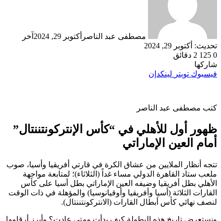
مصطفى عبد الناصر
أكتوبر 29, 2024
آخر
تحديث: أكتوبر 29, 2024
0
125
2 دقائق
شاركها
فيسبوك
تويتر
لينكدإن
كتب مصطفى عبد الناصر
ظهور أول للأهلي في “كأس الإنتركونتننتال”
أمام العين الإماراتي
تتجه أنظار الملايين من عشاق الكرة في قارتي أفريقيا وأسيا، صوب
ملعب ستاد القاهرة الدولي مساء غداً (الثلاثاء)؛ لمتابعة مواجهة
الأهلي بطل أفريقيا وضيفه العين الإماراتي بطل أسيا على كأس
القارات الثلاثة (أسيا وأفريقيا وأوقيانوسيا) والمؤهلة في ذات الوقت
لنصف نهائي كأس أبطال القارات (الانتركونتننتال).
ونستعرض تاريخ هذه البطولة كيف بدأت ومتى عادت؟ وأبرز أرقامها