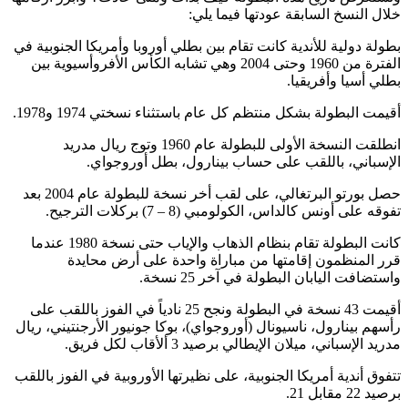
خلال النسخ السابقة عودتها فيما يلي:
بطولة دولية للأندية كانت تقام بين بطلي أوروبا وأمريكا الجنوبية في
الفترة من 1960 وحتى 2004 وهي تشابه الكأس الأفروأسيوية بين
بطلي أسيا وأفريقيا.
أقيمت البطولة بشكل منتظم كل عام باستثناء نسختي 1974 و1978.
انطلقت النسخة الأولى للبطولة عام 1960 وتوج ريال مدريد
الإسباني، باللقب على حساب بينارول، بطل أوروجواي.
حصل بورتو البرتغالي، على لقب أخر نسخة للبطولة عام 2004 بعد
تفوقه على أونس كالداس، الكولومبي (8 – 7) بركلات الترجيح.
كانت البطولة تقام بنظام الذهاب والإياب حتى نسخة 1980 عندما
قرر المنظمون إقامتها من مباراة واحدة على أرض محايدة
واستضافت اليابان البطولة في آخر 25 نسخة.
أقيمت 43 نسخة في البطولة ونجح 25 نادياً في الفوز باللقب على
رأسهم بينارول، ناسيونال (أوروجواي)، بوكا جونيور الأرجنتيني، ريال
مدريد الإسباني، ميلان الإيطالي برصيد 3 ألأقاب لكل فريق.
تتفوق أندية أمريكا الجنوبية، على نظيرتها الأوروبية في الفوز باللقب
برصيد 22 مقابل 21.