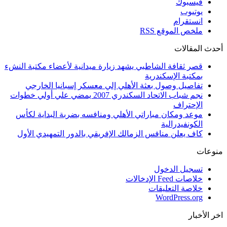
فيسبوك
يوتيوب
انستقرام
ملخص الموقع RSS
أحدث المقالات
قصر ثقافة الشاطبي يشهد زيارة ميدانية لأعضاء مكتبة النشء
بمكتبة الإسكندرية
تفاصيل وصول بعثة الأهلي إلي معسكر إسبانيا الخارجي
نجم شباب الاتحاد السكندري 2007 يمضي علي أولي خطوات
الإحتراف
موعد ومكان مباراتي الأهلي ومنافسه بضربة البداية لكأس
الكونفيدرالية
كاف يعلن منافس الزمالك الإفريقي بالدور التمهيدي الأول
منوعات
تسجيل الدخول
خلاصات Feed الإدخالات
خلاصة التعليقات
WordPress.org
اخر الأخبار