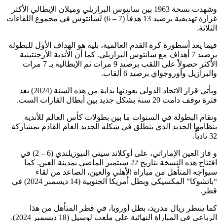
وشهدت نسخة 1963 بين سانتوس البرازيلي وميلان الإيطالي الأكثر
غزارة تهديفية برصيد 13 هدفاً (7 – 6) لسانتوس في مجموع اللقاءات
الثلاثة.
فيما يعد أسطورة كرة القدم العالمية، بليه هو الهداف الأول للبطولة
برصيد 7 أهداف مع سانتوس البرازيلي. كما أن الأندية الأرجنتينية
الأكثر حصولاً على اللقب برصيد 9 مرات ثم الإيطالية بـ 7 مرات
والبرازيل وأوروجواي برصيد 6 ألقاب.
ويأتي قرار الاتحاد الدولي بعودتها بداية من هذه السنة (2024) بعد
فترة توقف دامت 20 سنة بشكل جديد بين أبطال القارات الست.
وتقام البطولة في السنوات ما بين بطولات كأس العالم للأندية
بنظامها الجديد الذي ينطلق في شكله الجديد العام القادم بمشاركة
32 نادياً.
و فاز العين الإماراتي، على أوكلاند سيتي النيوزيلندي (6 – 2) في
افتتاح هذه النسخة بتاريخ 22 سبتمبر الماضي بمدينة العين. كما
سيواجه المتأهل من مباراة الأهلي والعين، الصاعد من لقاء
“باتشوكا” المكسيكي وبطل أمريكا الجنوبية (14 ديسمبر 2024) في
قطر.
كما ينتظر ريال مدريد، بطل أوروبا، في قطر المتأهل من هذا
الرباعي في المباراة النهائية على ملعب لوسيل (18 ديسمبر 2024).