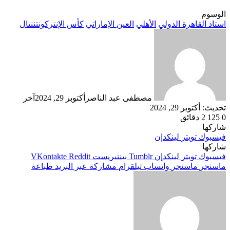
الوسوم
استاد القاهرة الدولي
الأهلي
العين الإماراتي
كأس الإنتركونتننتال
مصطفى عبد الناصر
أكتوبر 29, 2024
آخر
تحديث: أكتوبر 29, 2024
0
125
2 دقائق
شاركها
فيسبوك
تويتر
لينكدإن
شاركها
فيسبوك
تويتر
لينكدإن
بينتيريست
ماسنجر
ماسنجر
واتساب
تيلقرام
مشاركة عبر البريد
طباعة