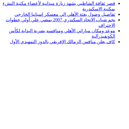
قصر ثقافة الشاطبي يشهد زيارة ميدانية لأعضاء مكتبة النشء
بمكتبة الإسكندرية
تفاصيل وصول بعثة الأهلي إلي معسكر إسبانيا الخارجي
نجم شباب الاتحاد السكندري 2007 يمضي علي أولي خطوات
الإحتراف
موعد ومكان مباراتي الأهلي ومنافسه بضربة البداية لكأس
الكونفيدرالية
كاف يعلن منافس الزمالك الإفريقي بالدور التمهيدي الأول