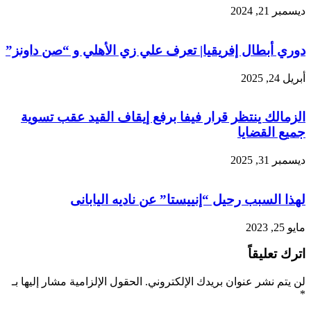
ديسمبر 21, 2024
دوري أبطال إفريقيا| تعرف علي زي الأهلي و “صن داونز”
أبريل 24, 2025
الزمالك ينتظر قرار فيفا برفع إيقاف القيد عقب تسوية
جميع القضايا
ديسمبر 31, 2025
لهذا السبب رحيل “إنييستا” عن ناديه اليابانى
مايو 25, 2023
اترك تعليقاً
لن يتم نشر عنوان بريدك الإلكتروني.
الحقول الإلزامية مشار إليها بـ
*