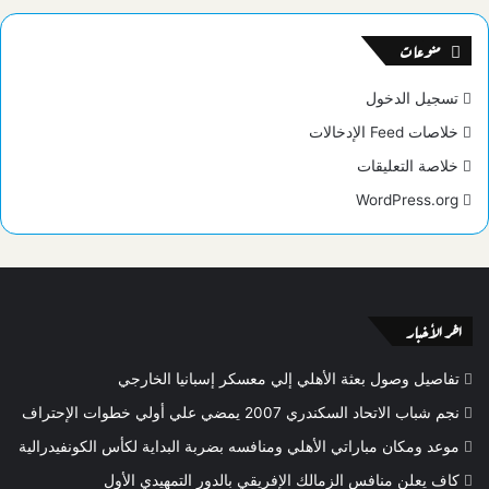
منوعات
تسجيل الدخول
خلاصات Feed الإدخالات
خلاصة التعليقات
WordPress.org
اخر الأخبار
تفاصيل وصول بعثة الأهلي إلي معسكر إسبانيا الخارجي
نجم شباب الاتحاد السكندري 2007 يمضي علي أولي خطوات الإحتراف
موعد ومكان مباراتي الأهلي ومنافسه بضربة البداية لكأس الكونفيدرالية
كاف يعلن منافس الزمالك الإفريقي بالدور التمهيدي الأول