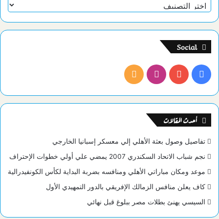
تصنيفات
Social
فيسبوك
يوتيوب
انستقرام
ملخص
الموقع
RSS
أحدث المقالات
تفاصيل وصول بعثة الأهلي إلي معسكر إسبانيا الخارجي
نجم شباب الاتحاد السكندري 2007 يمضي علي أولي خطوات الإحتراف
موعد ومكان مباراتي الأهلي ومنافسه بضربة البداية لكأس الكونفيدرالية
كاف يعلن منافس الزمالك الإفريقي بالدور التمهيدي الأول
السيسي يهنئ بطلات مصر ببلوغ قبل نهائي