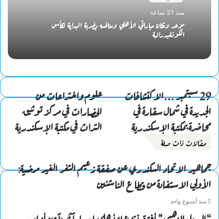
منذ 21 ساعة
موعد ومكان مباراتي الأهلي ومنافسه بضربة البداية لكأس
الكونفيدرالية
29 سبتمبر ...الاكتشافات
علوم واختراعات من
الجديدة في شمال سقارة في
الحضارات في مركز توثيق
محاضرة بمكتبة الإسكندرية
التراث في مكتبة الإسكندرية
مقالات ذات صلة
جماهير الاتحاد السكندري عن صفقة زعيم الثغر الغير مرضية:
الأولي الاستفادة من قطاع الناشئين
منذ أسبوع واحد
“البديل الذهبي” أفشة ينتزع للأهلي انتصاراً ثميناً من أنياب