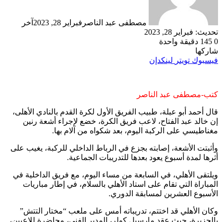
مصطفى عبد الناصر
فبراير 28, 2023
آخر
تحديث: فبراير 28, 2023
0
145
دقيقة واحدة
شاركها
فيسبوك
تويتر
لينكدإن
كتب-مصطفى عبد الناصر
قال أحمد أبو عبلة، طبيب الفريق الأول لكرة القدم بالنادي الأهلى،
إن خالد عبد الفتاح، لاعب فريق الكرة، خضع لإجراء أشعة رنين
مغناطيسي على الركبة اليوم، بعد شكواه من آلام بها.
وأثبتت الأشعة، إصابته بجزع في الرباط الداخلي للركبة، يغيب على
أثرها لمدة أسبوع يعود بعدها للتدريبات الجماعية.
ويلتقى الأهلي، في السابعة من مساء اليوم، مع فريق الداخلية في
المباراة التي تقام على استاد الأهلي بالسلام، في إطار مباريات
الأسبوع العشرين لمسابقة الدوري.
وكان الأهلي قد اختتم، تدريباته أمس على ملعب “مختار التتش”
بالجزيرة، حيث عقد مارسيل كولر، المدير الفني، محاضرة للاعبين،