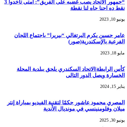
“جمهور الاتحاد يصب غضبه على الفريق”: أمتى تاخدوا 3
نقط ده احنا جاه لنا نقطة
يونيو 10, 2023
عامر حسين يكرم البرتغالي “بيريرا” باجتماع اللجان
الفرعية بالإسكندرية(صور)
مايو 18, 2023
كأس الرابطة|الاتحاد السكندري يلحق ببلدية المحلة
الخسارة ويصل الدور التالى
يناير 15, 2024
المصري محمود عاشور حكمًا لتقنية الفيديو بمباراة إنتر
ميلان وفلومنينسي في مونديال الأندية
يونيو 30, 2025