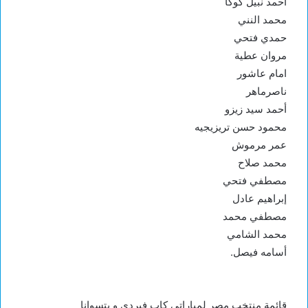
احمد نبيل كوكا
محمد النني
حمدي فتحي
مروان عطية
امام عاشور
ناصرماهر
أحمد سيد زيزو
محمود حسن تريزيجيه
عمر مرموش
محمد صلاح
مصطفي فتحي
إبراهيم عادل
مصطفي محمد
محمد الشامي
أسامه فيصل.
قائمة منتخب مصر لمباراتي كاب فيردي و بتسوانا