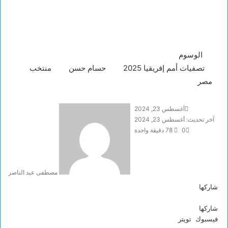
الوسوم
تصفيات أمم إفريقيا 2025
حسام حسن
منتخب
مصر
أغسطس 23, 2024
آخر تحديث: أغسطس 23, 2024
0
78
دقيقة واحدة
مصطفى عبد الناصر
شاركها
ف
ت
ل
ي
ي
و
شاركها
ي
ن
س
فيسبوك
تويتر
ل
ب
م
م
و
ت
م
ط