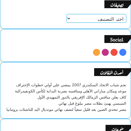
تصنيفات
ت
ص
ن
ي
Social
ف
ا
ف
ي
ا
م
ت
ي
و
ن
ل
س
ت
س
خ
أحدث المقالات
ب
ي
ت
ص
و
و
ق
ا
نجم شباب الاتحاد السكندري 2007 يمضي علي أولي خطوات الإحتراف
ك
ب
ر
ل
موعد ومكان مباراتي الأهلي ومنافسه بضربة البداية لكأس الكونفيدرالية
ا
م
كاف يعلن منافس الزمالك الإفريقي بالدور التمهيدي الأول
م
و
السيسي يهنئ بطلات مصر ببلوغ قبل نهائي
ق
مصر تتحدي الصين بعد قليل سعياً لنصف نهائي مونديال اليد للناشئات برومانيا
ع
R
منوعات
S