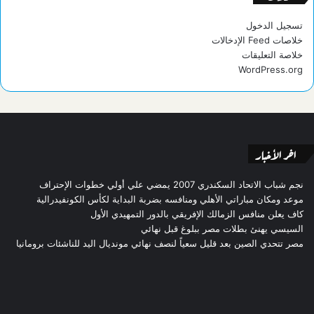
S
تسجيل الدخول
خلاصات Feed الإدخالات
خلاصة التعليقات
WordPress.org
اخر الأخبار
نجم شباب الاتحاد السكندري 2007 يمضي علي أولي خطوات الإحتراف
موعد ومكان مباراتي الأهلي ومنافسه بضربة البداية لكأس الكونفيدرالية
كاف يعلن منافس الزمالك الإفريقي بالدور التمهيدي الأول
السيسي يهنئ بطلات مصر ببلوغ قبل نهائي
مصر تتحدي الصين بعد قليل سعياً لنصف نهائي مونديال اليد للناشئات برومانيا