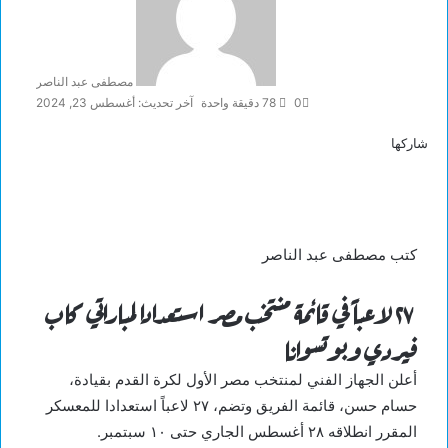
مصطفى عبد الناصر
0
78
دقيقة واحدة
آخر تحديث: أغسطس 23, 2024
شاركها
ف
ت
ل
ي
ي
و
ي
ن
س
ب
ت
ك
و
ر
د
كتب مصطفى عبد الناصر
إ
ك
ن
٢٧ لاعباً في قائمة منتخب مصر استعدادا لمباراتي كاب
فيردي وبوتسوانا
أعلن الجهاز الفني لمنتخب مصر الأول لكرة القدم بقيادة،
حسام حسن، قائمة الفريق وتضم، ٢٧ لاعباً استعدادا للمعسكر
المقرر انطلاقه ٢٨ أغسطس الجاري حتى ١٠ سبتمبر.