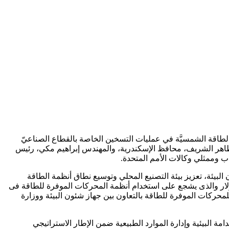
 الطاقة الشمسيَّة في عمليات التسخين الخاصة بالقطاع الصناعيّ
د طاهر الشريف، محافظ الإسكندرية، والمهندس إبراهيم مكي، رئيس
 وممثلي وكالات الأمم المتحدة.
البيئة، تعزيز بيئة التصنيع المحلي وتوسيع نطاق أنظمة الطاقة
 الصناعي، وذلك من خلال البرنامج المصرى لتعزيز كفاءة المحركات الصناعية IMEEP بمنحة قيمتها 3 ملايين دولار والذى يشجع على استخدام أنظمة المحركات الموفرة للطاقة فى
ة لتحسين كفاءة الأنظمة التى تعمل بالمحرك الكهربائى (EMDS) وتسريع دخول السوق للمحركات الموفرة للطاقة بالتعاون بين جهاز شئون البيئة ووزارة
مة البيئية وإدارة الموارد الطبيعية ضمن الإطار الاستراتيجي