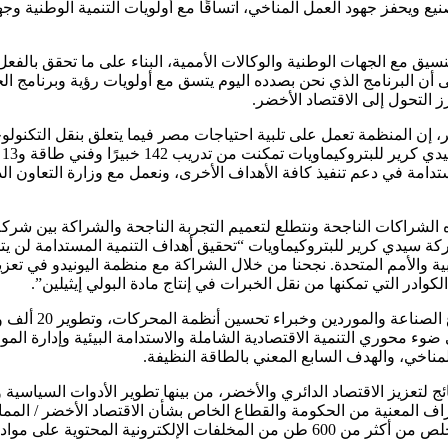
ي عملية التصنيع ويحفز جهود العمل المناخي، اتساقًا مع أولويات التنمية الوطن
ق مع الجهات الوطنية والوكالات الأممية، البناء على ما تحقق بالفعل ف
 إلى أن البرنامج الذي نحن بصدده اليوم يتسق مع أولويات رؤية وبرنامج 
ز التحول إلى الاقتصاد الأخضر.
إن المنظمة تعمل على تلبية احتياجات مصر فيما يتعلق بنقل التكنولوجي
ا
دامة في دعم تنفيذ كافة الأهداف الأخرى، ونعمل مع وزارة التعاون الدو
 الشراكات الناجحة ونتطلع لتعميم التجربة الناجحة والشراكة بين شرك
كة سيدي كرير للبتروكيماويات “تحقيق أهداف التنمية المستدامة لن يت
ة والأمم المتحدة. نجحنا من خلال الشراكة مع منظمة اليونيدو في تعز
وء محوري التنمية الاقتصادية الشاملة والاستدامة البيئية وإدارة المو
مناخي، والهدف السابع المعني بالطاقة النظيفة.
2018-2022، تم تحقيق العديد من النتائج لتعزيز الاقتصاد الدائري والأخضر، من بينها تطوي
ة في القطاع الصناعي، وتوعية أكثر من 1100 من الأطراف المعنية من الحكومة والقطاع الخاص بشأن ا
 لتتبنى إجراءات/ أنظمة خضراء ودائرية.