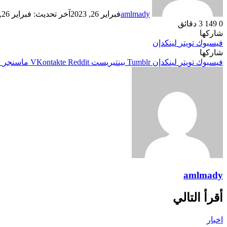
amlmady
فبراير 26, 2023
آخر تحديث: فبراير 26, 2023
0
149
3 دقائق
شاركها
فيسبوك
تويتر
لينكدإن
شاركها
فيسبوك
تويتر
لينكدإن
بينتيريست
ماسنجر
م
amlmady
أقرأ التالي
اخبار