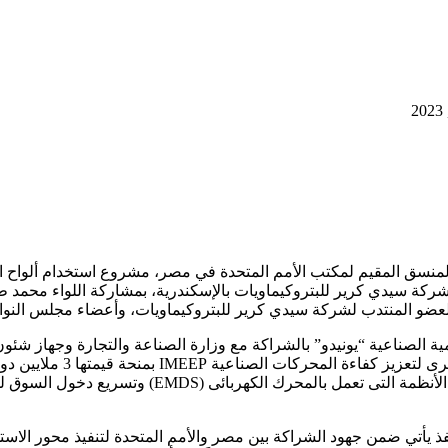
فا، المنسق المقيم لمكتب الأمم المتحدة في مصر، مشروع استخدام ألواح
 بشركة سيدي كرير للبتروكيماويات بالإسكندرية، بمشاركة اللواء محم
العضو المنتدب لشركة سيدي كرير للبتروكيماويات، وأعضاء مجلس النواب
ة الصناعية “يونيدو” بالشراكة مع وزارة الصناعة والتجارة وجهاز شئون 
الشمسية في عملية التسخين
القطاع الصناعى ومدى الفوائد التقنية والمالية والبيئي
فذ يأتي ضمن جهود الشراكة بين مصر والأمم المتحدة لتنفيذ محور الاستدا