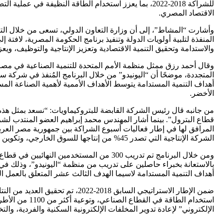
للشراكة 2018-2022، بما يعزز استخدام الطاقة النظيفة ف
الاقتصاد المصري.
وأشارت “المشاط”، إلى أن وزارة التعاون الدولي، تسعى من خلال التنسي
المنفذة لتلبية أولويات الدولة وتنفيذ برنامج الحكومة المصرية، لافتة
والاستدامة وتحقيق التنمية الاقتصادية وتعزيز الإنتاجية والتوظيف، ويعز
وقال أحمد رزق ممثل منظمة الأمم المتحدة للتنمية الصناعية في مصر، 
أهداف التنمية المستدامة يتوسط الأهداف الأممية لأهمية الصناعة المست
الأخضر.
من جانبه قال رئيس الشركة القابضة للبتروكيماويات: “نسعد بمثل هذه
قطاع البترول”. بينما أشار المهندس محمد إبراهيم العضو المنتدب لشر
المرافق لها في إطار فعاليات أسبوع الشراكة بين جمهورية مصر العربي
الشركة الإنتاجية التي تصدر 45% من إنتاجها للسوق الخارجي، وتكوين الكوادر التي تمكنها من نقل الخبرات في إنتاج مادة البولي إيثيلين”.
بالاستعانة بخبراء حاصلين على تدريب من منظمة “اليونيدو”، وذلك في ض
أهداف التنمية المستدامة لاسيما الهدف الثالث عشر المتعلق بالعمل ال
ضمن الإطار الاستراتيجي السابق 
استخدام الطاق
الإلكتروني” لإعادة تدوير المخلفات الإلكترونية السكنية والفردية، والتخلص من أكثر من 600 طن من المخلفات الإلكترونية المحتوية على مواد خطرة، ودعم 32 شركة