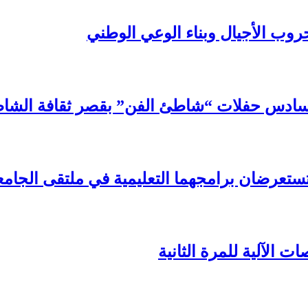
روب الأجيال وبناء الوعي الوطني
سادس حفلات “شاطئ الفن” بقصر ثقافة الشا
تستعرضان برامجهما التعليمية في ملتقى الجامع