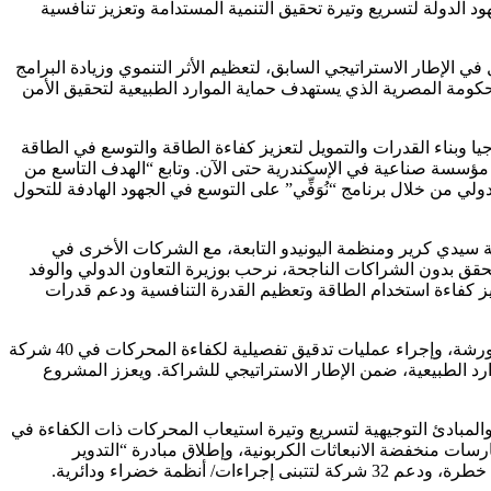
ية وجهود الدولة لتسريع وتيرة تحقيق التنمية المستدامة وتعزيز تنافسية
ي الإطار الاستراتيجي السابق، لتعظيم الأثر التنموي وزيادة البرامج
الحكومة المصرية الذي يستهدف حماية الموارد الطبيعية لتحقيق الأمن
ا وبناء القدرات والتمويل لتعزيز كفاءة الطاقة والتوسع في الطاقة
لمتجددة، موضحًا أن “اليونيدو” من خلال البرنامج المُنفذ في شركة سيدي كرير للبتروكيماويات تمكنت من تدريب 142 خبيرًا وفني طاقة و13 مؤسسة صناعية في الإسكندرية حتى الآن. وتابع “الهدف التاسع من
لي من خلال برنامج “نُوَفِّي” على التوسع في الجهود الهادفة للتحول
ة سيدي كرير ومنظمة اليونيدو التابعة، مع الشركات الأخرى في
حقق بدون الشراكات الناجحة، نرحب بوزيرة التعاون الدولي والوفد
يز كفاءة استخدام الطاقة وتعظيم القدرة التنافسية ودعم قدرات
ومن خلال البرنامج تم تدريب 300 من المستخدمين النهائيين في قطاع الصناعة والموردين وخبراء تحسين أنظمة المحركات، وتطوير 20 ألف ورشة، وإجراء عمليات تدقيق تفصيلية لكفاءة المحركات في 40 شركة
ارد الطبيعية، ضمن الإطار الاستراتيجي للشراكة. ويعزز المشروع
ر الأدوات السياسية والمبادئ التوجيهية لتسريع وتيرة استيعاب المحركات ذات الكفاءة في
لاقتصاد الأخضر / الممارسات منخفضة الانبعاثات الكربونية، وإطلاق مبادرة “التدوير