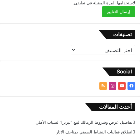
لاستخدامها المرة المقبلة في تعليقي.
تصنيفات
ت
ص
ن
ي
Social
ف
ا
ف
ي
ا
م
ت
ي
و
ن
ل
س
ت
س
خ
أحدث المقالات
ب
ي
ت
ص
و
و
ق
ا
تفاصيل عرض وشروط الزمالك لبيع “بيزيرا” لشباب الأهلي
ك
ب
ر
ل
ا
م
انطلاق فعاليات النشاط الصيفي بمتاحف الآثار
م
و