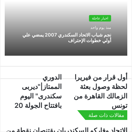
اخبار عاجلة
منذ يوم واحد
نجم شباب الاتحاد السكندري 2007 يمضي علي
أولي خطوات الإحتراف
أول قرار من فيريرا
الدوري
لحظة وصول بعثة
الممتاز|"ديربى
الزمالك القاهرة من
سكندرى" اليوم
تونس
بافتتاح الجولة 20
مقالات ذات صلة
الاتحاد وفاركو السكندريان يقتنصان نقطة من