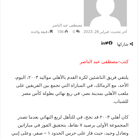
مصطفى عبد الناصر
آخر تحديث: فبراير 26, 2023
0
156
دقيقة واحدة
شاركها
ت
ل
ف
ي
ي
و
ي
ن
س
كتب-مصطفى عبد الناصر
ب
ت
ك
و
ر
د
إ
ك
يلتقي فريق الناشئين لكرة القدم بالأهلي مواليد ٢٠٠٣، اليوم،
ن
الأحد، مع الزمالك، في المباراة التي تجمع بين الفريقين على
ملعب الأهلي بمدينة نصر، في ربع نهائي بطولة كأس مصر
للشباب.
كان أهلي ٢٠٠٣ قد نجح، في للتأهل لربع النهائي بعدما تصدر
المجموعة الأولى برصيد ٧ نقاط، بتحقيق الفوز في مباراتين
وتعادل وحيد، حيث فاز على حرس الحدود ١ – صفر، وعلى إنبي