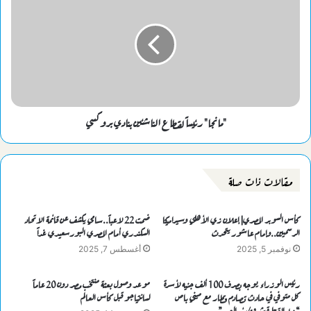
"مانجا" رئيساً لقطاع الناشئين بنادي بروكسي
مقالات ذات صلة
كأس السوبر المصري| إعلان زي الأهلي وسيراميكا
ضمت 22 لاعباً..سامي يكشف عن قائمة الاتحاد
الرسميين..وإمام عاشور يتحدث
السكندري أمام المصري البورسعيدي غداً
نوفمبر 5, 2025
أغسطس 7, 2025
رئيس الوزراء يوجه بصرف 100 ألف جنيه لأسرة
موعد وصول بعثة منتخب مصر دون 20 عاماً
كل متوفي في حادث تصادم قطار مع ميني باص
لسانتياجو قبل كأس العالم
“خط القنطرة شرق/بئر العبد”