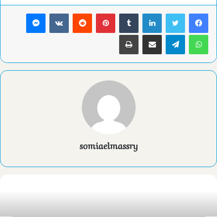
لينكدإن
بينتيريست
ماسنجر
واتساب
تيلقرام
مشاركة عبر البريد
طباعة
somiaelmassry