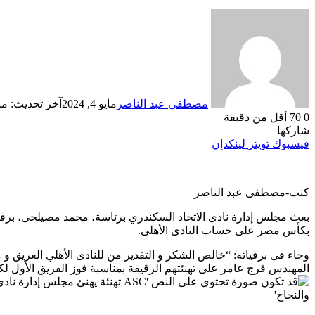
مصطفى عبد الناصر
مايو 4, 2024
آخر تحديث: مايو 4, 
0
70
أقل من دقيقة
شاركها
فيسبوك
تويتر
لينكدإن
كتب-مصطفى عبد الناصر
بعث مجلس إدارة نادى الاتحاد السكندري برئاسة، محمد مصيلحى، برقيات
بكأس مصر على حساب النادى الأهلى.
وجاء فى برقياته: “خالص الشكر و التقدير من للنادى الأهلي العريق 
المهندس فرج عامر على تهنئتهم الرقيقة بمناسبة فوز الفريق الأول لكرة السلة ببطولة كأس مصر موسم 2023_ 2024، و التي ت