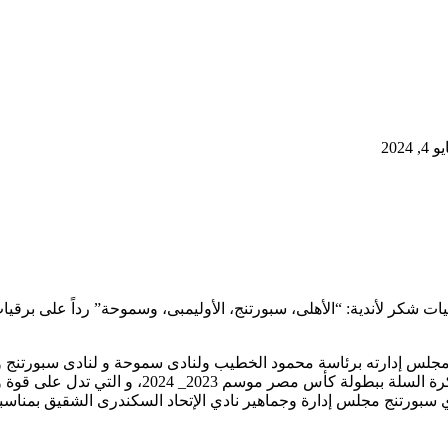
2024
 شكر لأندية: “الأهلى، سبورتنج، الأوليمبى، وسموحة” رداً على برقيات
و مجلس إدارته برئاسة محمود الخطيب ولنادى سموحة و لنادى سبورتنج 
دل على قوة و عمق العلاقات الطيبة التي تربط النادي بأشقائه”.