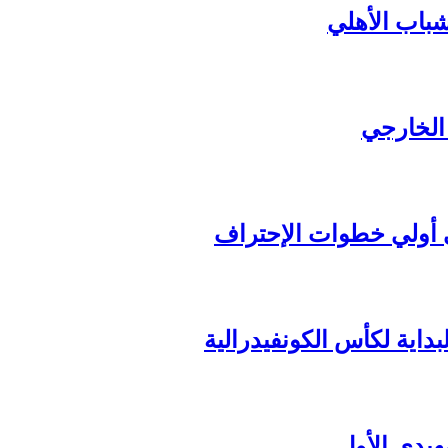
شباب الأهلي
 الخارجي
داية لكأس الكونفيدرالية
هيدي الأول