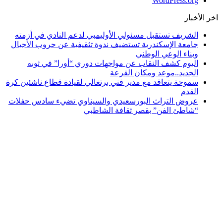
WordPress.org
اخر الأخبار
الشريف تستقبل مسئولي الأوليمبي لدعم النادي في أزمته
جامعة الإسكندرية تستضيف ندوة تثقيفية عن حروب الأجيال
وبناء الوعي الوطني
اليوم كشف النقاب عن مواجهات دوري “أورا” في ثوبه
الجديد..موعد ومكان القرعة
سموحة يتعاقد مع مدير فني برتغالي لقيادة قطاع ناشئين كرة
القدم
عروض التراث البورسعيدي والسيناوي تضيء سادس حفلات
“شاطئ الفن” بقصر ثقافة الشاطبي