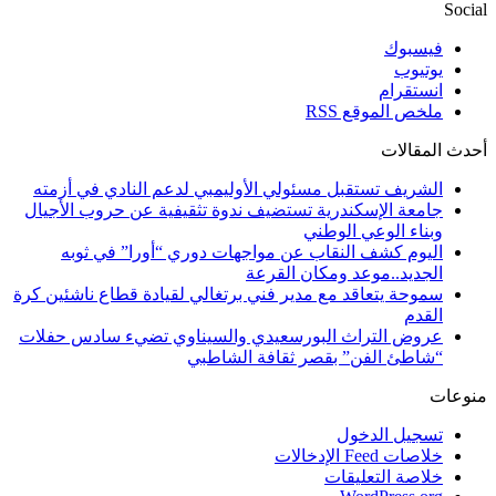
Social
فيسبوك
يوتيوب
انستقرام
ملخص الموقع RSS
أحدث المقالات
الشريف تستقبل مسئولي الأوليمبي لدعم النادي في أزمته
جامعة الإسكندرية تستضيف ندوة تثقيفية عن حروب الأجيال
وبناء الوعي الوطني
اليوم كشف النقاب عن مواجهات دوري “أورا” في ثوبه
الجديد..موعد ومكان القرعة
سموحة يتعاقد مع مدير فني برتغالي لقيادة قطاع ناشئين كرة
القدم
عروض التراث البورسعيدي والسيناوي تضيء سادس حفلات
“شاطئ الفن” بقصر ثقافة الشاطبي
منوعات
تسجيل الدخول
خلاصات Feed الإدخالات
خلاصة التعليقات