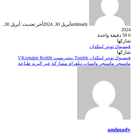
amlmady
أبريل 30, 2024
آخر تحديث: أبريل 30,
2024
0
59
دقيقة واحدة
شاركها
فيسبوك
تويتر
لينكدإن
شاركها
فيسبوك
تويتر
لينكدإن
بينتيريست
ماسنجر
ماسنجر
واتساب
تيلقرام
مشاركة عبر البريد
طباعة
amlmady