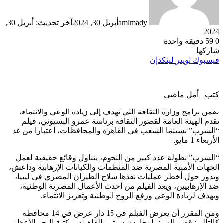
amlmady
أبريل 30, 2024
آخر تحديث: أبريل 30,
2024
0
59
دقيقة واحدة
شاركها
فيسبوك
تويتر
لينكدإن
كتب_ أمل ماضي
ضمن برامج وزارة الثقافة التي تهدف إلى زيادة الوعي والانتماء،
تقدم الهيئة العامة لقصور الثقافة برئاسة عمرو البسيوني، فيلم
“السرب” بسينما الشعب في القاهرة والمحافظات، اعتبارا من غد
الأربعاء 1 مايو.
“السرب” بطولة عدد كبير من النجوم، يتناول وقائع حقيقية لعمل
الجهات الأمنية المصرية ضد المنظمات والكيانات الإرهابية وداعش،
ويدور حول أخطر عمليات نفذها سلاح الطيران المصري في ليبيا،
ضد الإرهابيين، ويعد الفيلم من أحدث الأعمال المصرية الوطنية،
ويهدف لزيادة الوعي ورفع الروح الوطنية وتعزيز الانتماء.
ومن المقرر أن يعرض الفيلم في 15 دار عرض في 14 محافظة
كالتالي: قصر السينما بجاردن سيتي بالقاهرة، مكتبة البحر الأعظم