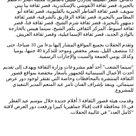
بالجيزة، قصر ثقافة الأنفوشي بالإسكندرية، قصر ثقافة ببا ببني
سويف، قصر ثقافة القناطر الخيرية بالقليوبية، قصر ثقافة أبو
المطامير بالبحيرة، قصر ثقافة الزقازيق بالشرقية، قصر ثقافة
دمنهور بالبحيرة، قصر ثقافة شرم الشيخ، قصر ثقافة قنا، قصر
ثقافة أسيوط، المركز الثقافي بكفر الشيخ، سينما هيبس بالخارجة
بالوادي الجديد، قصر ثقافة الإسماعيلية، وقصر ثقافة العريش.
وتقدم الحفلات بجميع المواقع المشار إليها بدءا من 10 صباحا، حتى
12 منتصف الليل، بسعر مخفض وموحد للتذكرة 40 جنيها، يوميا
وكذلك يومي الجمعة والسبت والإجازات الرسمية.
“سينما الشعب” أحد أهم مشروعات وزارة الثقافة ويهدف إلى تقديم
أحدث الأعمال السينمائية للجمهور بأسعار مخفضة بمواقع قصور
الثقافة المنتشرة بالمحافظات وخاصة التي تفتقر لوجود دور عرض
سينمائي، وينفذ بإشراف الفنان تامر عبد المنعم المدير التنفيذي
للمشروع.
وقدمت هيئة قصور الثقافة 3 أفلام جديدة خلال موسم عيد الفطر
في 16 محافظة لاقت إقبالا جماهيريا كبيرا ورفعت دور العرض لافتة
“كامل العدد” في غالبية الحفلات.