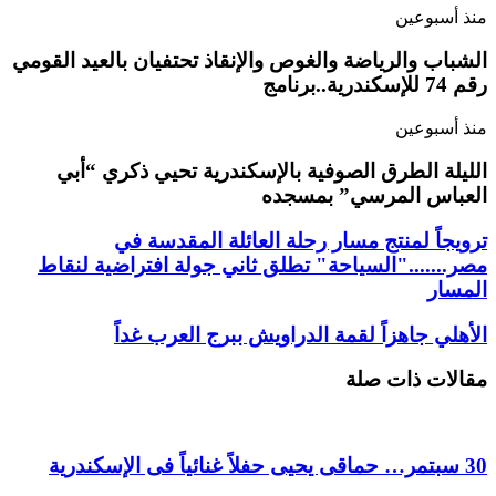
منذ أسبوعين
الشباب والرياضة والغوص والإنقاذ تحتفيان بالعيد القومي
رقم 74 للإسكندرية..برنامج
منذ أسبوعين
الليلة الطرق الصوفية بالإسكندرية تحيي ذكري “أبي
العباس المرسي” بمسجده
ترويجاً لمنتج مسار رحلة العائلة المقدسة في
مصر......."السياحة" تطلق ثاني جولة افتراضية لنقاط
المسار
الأهلي جاهزاً لقمة الدراويش ببرج العرب غداً
مقالات ذات صلة
30 سبتمر… حماقى يحيى حفلاً غنائياً فى الإسكندرية