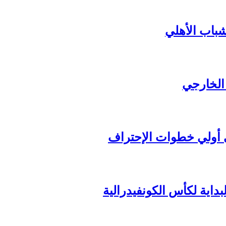
شباب الأهلي
 الخارجي
داية لكأس الكونفيدرالية