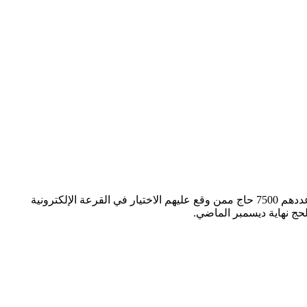
أعلنت وزارة التضامن الاجتماعي عن فتح باب سداد الدفعة الثانية للفائزين بقرعة حج الجمعيات الأهلية لموسم 1445هـ – 2024م، والذين يبلغ عددهم 7500 حاج ممن وقع عليهم الاختيار في القرعة الإلكترونية
حج نهاية ديسمبر الماضي.