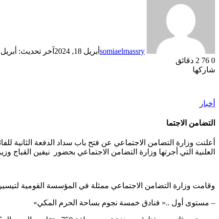
somiaelmassry
أبريل 18, 2024
آخر تحديث: أبريل 18, 2024
0
76
2 دقائق
شاركها
تويتر
لينكدإن
فيسبوك
أخبار
التضامن الاجتما
العلنية التي أجرتها وزارة التضامن الاجتماعي بحضور نيفين القباج و
وقامت وزارة التضامن الاجتماعي ممثلة في المؤسسة القومية لتيسير الحج
– مستوى أول ..« فنادق خمسة نجوم بساحة الحرم المكي»