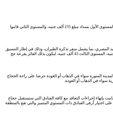
وسبق وأن قام الفائزون بالقرعة الإلكترونية العلنية فور وقوع الاختيار عليهم بسداد أسعار برامج الحج وفقًا لكل برنامج ، حيث قام الفائزون بالمستوى الأول بسداد مبلغ 235 ألف جنيه، والمستوى الثاني قاموا
لبريد المصري، بما يشمل سعر تذكرة الطيران، وذلك في إطار التنسيق
مع شركة مصر للطيران، فضلا عن سداد باقي رسوم إجراءات الحج على النحو التالي، المستوى الأول 62 ألف جنيه، المستوى الثاني 48 ألف جنيه، المستوى الثالث 43 ألف جنيه، ليكون بذلك الفائز بقرعة حج
مدينة المنورة سواء في الذهاب أو العودة حرصا على راحة الحجاج
ة سواء في الذهاب أو العودة.
ت بإنهاء إجراءات التعاقد مع كافة الفنادق التي ستستقبل حجاج
لى اختيار أرقى الفنادق ذات المستوي المتميز والتي تقع بالمنطقة