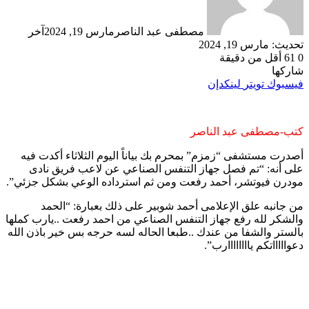
مصطفى عبد الناصر
مارس 19, 2024
آخر
تحديث: مارس 19, 2024
0
61
أقل من دقيقة
شاركها
فيسبوك
تويتر
لينكدإن
كتب-مصطفى عبد الناصر
أصدرت مستشفى “زمزم” بمحرم بك بياناً اليوم الثلاثاء أكدت فيه
على أنه: “تم فصل جهاز التنفس الصناعي عن لاعب فريق نادى
مودرن فيوتشر، أحمد رفعت ومن ثم استرداده الوعي بشكل جزئي”.
من جانبه علق الإعلامى أحمد شوبير على ذلك بعبارة: “الحمد
والشكر لله رفع جهاز التنفس الصناعي من احمد رفعت ..يارب كملها
بالستر والشفا من عندك ..طبعا الحاله لسه حرجه بس خير باذن الله
دعواااااتكم ياااااااارب”.