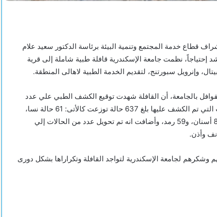
راف قطاع خدمة المجتمع وتنمية البيئة برئاسة الدكتور سعيد علام
 إحتياجاً، نظمت جامعة الإسكندرية قافلة طبية شاملة إلى قرية
تال، وإنرويل سبورتنج، لتقديم الخدمة الطبية لاهالى المنطقة.
قوافل بالجامعة، أن القافلة شهدت توقيع الكشف الطبي علي عدد
كبير من الحالات من أهالي القرية، موضحة أن إجمالي عدد الحالات التي تم الكشف عليها بلغ 637 حالة توزعت كالأتى: 61 حالة نسا،
و92 جلدية، و92 باطنة،110 أطفال، و49 أنف وأذن، و91 عظام، و83 أسنان، و59 رمد، وأضافت انه تم تحويل عدد من الحالات إلي
تهم وشكرهم لجامعة الإسكندرية لتواجد القافلة وتكراراها بشكل دورى