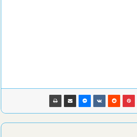
جماهير الاتحاد السكندري عن صفقة زعيم الثغر الغير مرضية: الأولي
الاستفادة من قطاع الناشئين
حكمة مصرية تدير افتتاح كأس أمم إفريقيا للسيدات بالمغرب
محافظ الإسكندرية ووكيل وزارة الشباب والرياضة يرأسان احتفالات
ذكري عيد المحافظة القومي “الماسي”
بينتيريست
ماسنجر
مشاركة عبر البريد
طباعة
الشباب والرياضة والغوص والإنقاذ تحتفيان بالعيد القومي رقم 74
للإسكندرية..برنامج