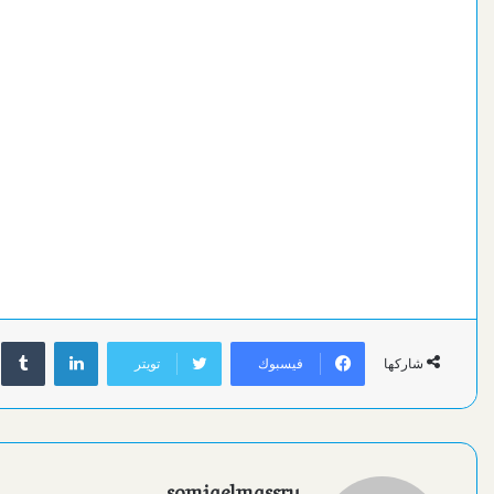
لينكدإن
فيسبوك
تويتر
شاركها
somiaelmassry