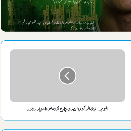
اشئين
للإسكندرية..برنامج
الليلة الطرق الصوفية بالإسكندرية تحيي ذكري “أبي العباس المرسي”
بمسجده
محافظ الإسكندرية: حملات نظافة مكثفة مرتقبة بعد تعيين قيادات جديدة
لنهضة مصر
جماهير الاتحاد السكندري عن صفقة زعيم الثغر الغير مرضية: الأولي
الاستفادة من قطاع الناشئين
حكمة مصرية تدير افتتاح كأس أمم إفريقيا للسيدات بالمغرب
اليوم...البنك المركزي المصري يطرح أذون خزانة بمليار دولار
محافظ الإسكندرية ووكيل وزارة الشباب والرياضة يرأسان احتفالات
ذكري عيد المحافظة القومي “الماسي”