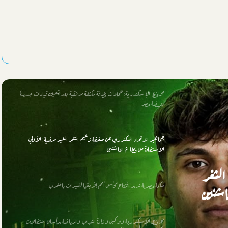
الليلة الطرق الصوفية بالإسكندرية تحيي ذكري “أبي العباس المرسي”
بمسجده
محافظ الإسكندرية: حملات نظافة مكثفة مرتقبة بعد تعيين قيادات جديدة
لنهضة مصر
جماهير الاتحاد السكندري عن صفقة زعيم الثغر الغير مرضية: الأولي
الاستفادة من قطاع الناشئين
حكمة مصرية تدير افتتاح كأس أمم إفريقيا للسيدات بالمغرب
محافظ الإسكندرية ووكيل وزارة الشباب والرياضة يرأسان احتفالات
ذكري عيد المحافظة القومي “الماسي”
للسيدات
لثغر
الشباب والرياضة والغوص والإنقاذ تحتفيان بالعيد القومي رقم 74