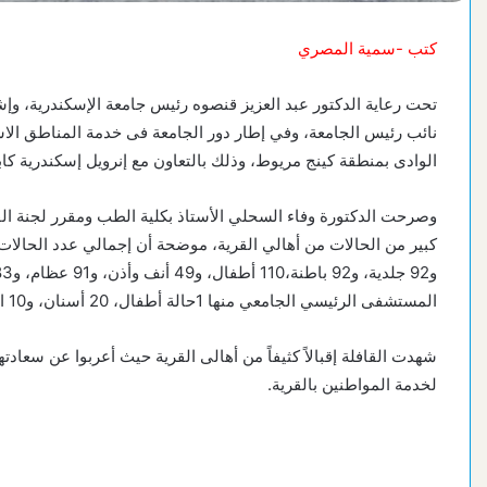
كتب -سمية المصري
تحت رعاية الدكتور عبد العزيز قنصوه رئيس جامعة الإسكندرية، وإش
نائب رئيس الجامعة، وفي إطار دور الجامعة فى خدمة المناطق الاشد
الوادى بمنطقة كينج مريوط، وذلك بالتعاون مع إنرويل إسكندرية كابي
وصرحت الدكتورة وفاء السحلي الأستاذ بكلية الطب ومقرر لجنة ال
المستشفى الرئيسي الجامعي منها 1حالة أطفال، 20 أسنان، و10 انف وأذن.
شهدت القافلة إقبالاً كثيفاً من أهالى القرية حيث أعربوا عن سعاد
لخدمة المواطنين بالقرية.