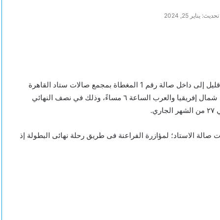
ديث: يناير 25, 2024
وصل لاعبو فريق كرة اليد رجال لمنتخب مصر وجهازهم الفنى منذ قليل إلى داخل صالة رقم 1 المغطاة بمجمع صالات ستاد القاهرة
الدولى، تمهيداً لملاقاة نظيرهم المنتخب التونسى الشقيق فى قمة شمال إفريقيا والعرب الساعة ٦ مساءً، وذلك في نصف النهائي
صالة الاستاد؛ لمؤازرة الفراعنة فى طريق رحلة نهائى البطولة إذ