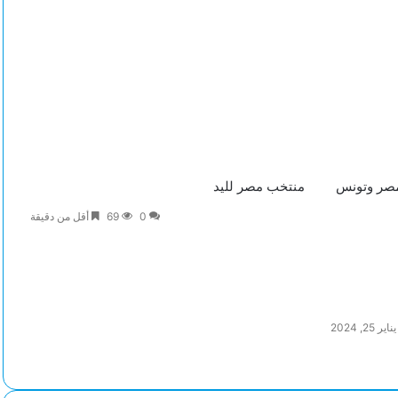
صر وتونس
منتخب مصر لليد
0
69
أقل من دقيقة
2, 2024
م
ن
ر
ر
ب
ة
ريست