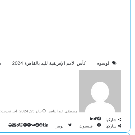
الوسوم
كأس الأمم الإفريقية لليد بالقاهرة 2024
م
مصطفى عبد الناصر
يناير 25, 2024
آخر تحديث: يناير 5
تويتر
لينكدإن
فيسبوك
شاركها
طباعة
تيلقرا
لينكدإ
ماسنج
ماسنج
واتسا
مشارك
بينتي
شاركها
فيسبوك
تويتر
عبر