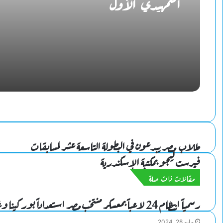
التمهيدي الأول
طلاب مصر يبدعون في البطولة التاسعة عشر لمسابقات
فيرست ليجو بمكتبة الإسكندرية
مقالات ذات صلة
رسمياً انتظام 24 لاعباً بمعسكر منتخب مصر استعداداً بوركينا وغينيا بيساو
مايو 28, 2024