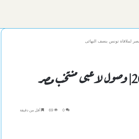
كأس الأمم الأفريقية لليد2024| وصول لاعبى منتخب مصر
0
69
أقل من دقيقة