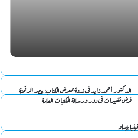
مصر تودع كأس أمم إفريقيا بخسارة ثالثة مزلة أمام نيجيريا
الشريف تستقبل مسئولي الأوليمبي لدعم النادي في أزمته
اليوم كشف النقاب عن مواجهات دوري “أورا” في ثوبه
الجديد..موعد ومكان القرعة
الدكتور أحمد زايد فى ندوة بمعرض الكتاب: عصر الرقمنة
فرض تغييرات فى دور ورسالة المكتبات العامة