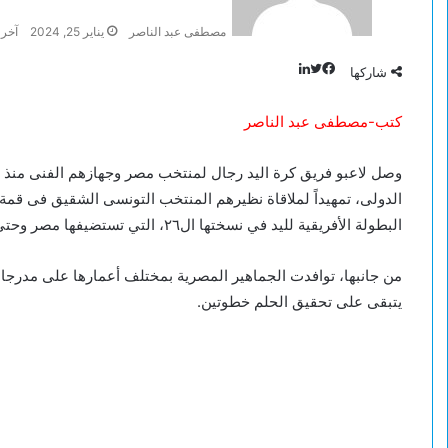
مصطفى عبد الناصر
يناير 25, 2024
آخر تح
تويتر
لينكدإن
فيسبوك
شاركها
كتب-مصطفى عبد الناصر
البطولة الأفريقية لليد في نسختها ال٢٦، التي تستضيفها مصر وحتي ٢٧ من الشهر الجاري.
من جانبها، توافدت الجماهير المصرية بمختلف أعمارها على مدرجات 
يتبقى على تحقيق الحلم خطوتين.