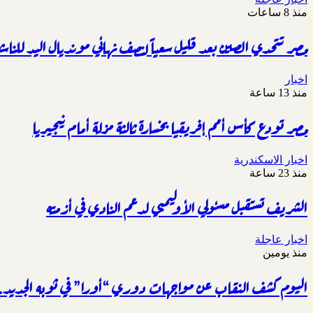
منذ 8 ساعات
مصر تتحدي الصين بعد قليل سعياً لنصف نهائي مونديال اليد للناش
اخبار
منذ 13 ساعة
مصر تودع كأس أمم إفريقيا بخسارة ثالثة مزلة أمام نيجيريا
اخبار الاسكندرية
منذ 23 ساعة
الشريف تستقبل مسئولي الأوليمبي لدعم النادي في أزمته
اخبار عاجلة
منذ يومين
اليوم كشف النقاب عن مواجهات دوري “أورا” في ثوبه الجديد.