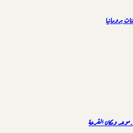
ئات برومانيا
.موعد ومكان القرعة