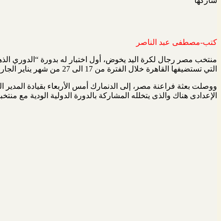
شاركها
تويتر
لينكدإن
فيسبوك
كتب-مصطفى عبد الناصر
منتخب مصر رجال لكرة اليد يخوض، أول اختبار له بدورة “الدوري الذهبي
التي تستضيفها القاهرة خلال الفترة من 17 الى 27 من شهر يناير الجاري، بمجمع الصالات المغطاة باستاد القاهرة الدولي.
ووصلت بعثة فراعنة مصر، إلى الدنمارك أمس الأربعاء بقيادة المدير ا
الإعدادى هناك والذى يتخلله المشاركة بالدورة الدولية الودية مع منتخبا