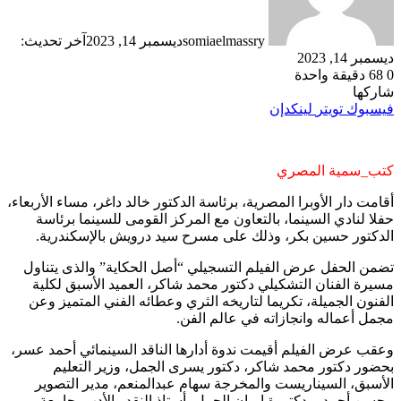
somiaelmassry
ديسمبر 14, 2023
آخر تحديث:
ديسمبر 14, 2023
0
68
دقيقة واحدة
شاركها
فيسبوك
تويتر
لينكدإن
كتب_سمية المصري
أقامت دار الأوبرا المصرية، برئاسة الدكتور خالد داغر، مساء الأربعاء،
حفلا لنادي السينما، بالتعاون مع المركز القومى للسينما برئاسة
الدكتور حسين بكر، وذلك على مسرح سيد درويش بالإسكندرية.
تضمن الحفل عرض الفيلم التسجيلي “أصل الحكاية” والذى يتناول
مسيرة الفنان التشكيلي دكتور محمد شاكر، العميد الأسبق لكلية
الفنون الجميلة، تكريما لتاريخه الثري وعطائه الفني المتميز وعن
مجمل أعماله وانجازاته في عالم الفن.
وعقب عرض الفيلم أقيمت ندوة أدارها الناقد السينمائي أحمد عسر،
بحضور دكتور محمد شاكر، دكتور يسرى الجمل، وزير التعليم
الأسبق، السيناريست والمخرجة سهام عبدالمنعم، مدير التصوير
محسن أحمد، ودكتورة إيمان الجمل، أستاذ النقد والأدب بجامعة