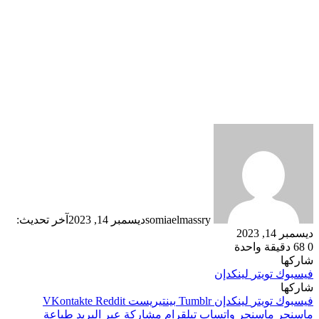
somiaelmassry
ديسمبر 14, 2023
آخر تحديث:
ديسمبر 14, 2023
0
68
دقيقة واحدة
شاركها
فيسبوك
تويتر
لينكدإن
شاركها
فيسبوك
تويتر
لينكدإن
بينتيريست
ماسنجر
ماسنجر
واتساب
تيلقرام
مشاركة عبر البريد
طباعة