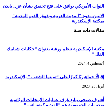
النواب الأمريكي يوافق على فتح تحقيق بشأن عزل بايدن
الاثنين..ندوة "المدينة العربية وتقهقر القيم المدنية"
بمكتبة الإسكندرية
مقالات ذات صلة
مكتبة الإسكندرية تنظم ورشة بعنوان “حكايات شبابيك
القلل”
أغسطس 4, 2024
إقبالًا جماهيريًا كبيرًا على “سينما الشعب ” بالإسكندرية
أبريل 25, 2023
أشرف صبحى يتابع غرف عمليات الإنتخابات الرئاسية
بمديريات الجمهورية عبر”الفيديو كونفرانس”