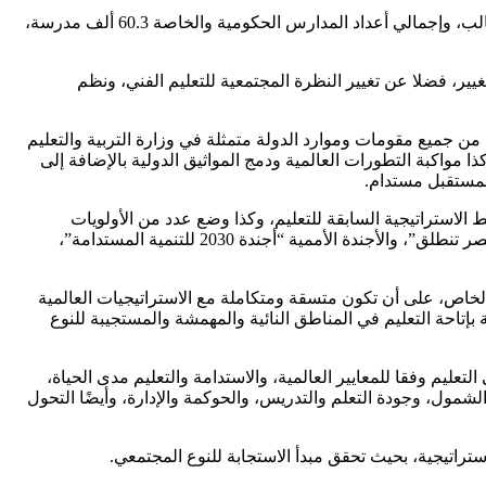
وأشار الوزير إلى أن إجمالي عدد الطلاب بالمدارس الحكومية والخاصة خلال مراحل التعليم المختلفة ما قبل الجامعي يبلغ نحو 25.5 مليون طالب، وإجمالي أعداد المدارس الحكومية والخاصة 60.3 ألف مدرسة،
يير، فضلا عن تغيير النظرة المجتمعية للتعليم الفني، ونظم
2029 إنما تأتي لرسم خارطة طريق بما يعظم الاستفادة من جميع مقومات وموارد الدولة متمثلة في وزارة التربية والتعليم
واكبة التطورات العالمية ودمج المواثيق الدولية بالإضافة إلى
ة لمستقبل مستدام.
لاستراتيجية السابقة للتعليم، وكذا وضع عدد من الأولويات
كمتطلبات ضرورية لآليات التنفيذ تتواكب وخطة الدولة الاستراتيجية للتنمية المستدامة المحدثة “رؤية مصر 2030″، وبرنامج عمل الحكومة “مصر تنطلق”، والأجندة الأممية “أجندة 2030 للتنمية المستدامة”،
الخاص، على أن تكون متسقة ومتكاملة مع الاستراتيجيات العالمية
ة بإتاحة التعليم في المناطق النائية والمهمشة والمستجيبة للنوع
ت، والجودة والتميز في التعليم وفقا للمعايير العالمية، والاستدامة والتعليم مدى الحياة،
لشمول، وجودة التعلم والتدريس، والحوكمة والإدارة، وأيضًا التحول
استراتيجية، بحيث تحقق مبدأ الاستجابة للنوع المجتمعي.