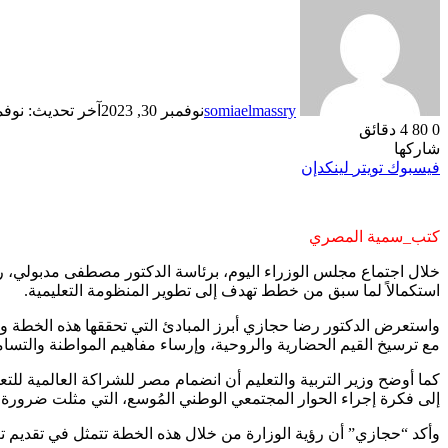
somiaelmassry
نوفمبر 30, 2023
آخر تحديث: نوفمبر 30, 
0
80
4 دقائق
شاركها
فيسبوك
تويتر
لينكدإن
كتب_سمية المصري
استكمالاً لما سبق من خطط تهدف إلى تطوير المنظومة التعليمية.
واستعرض الدكتور رضا حجازي أبرز المبادئ التي تحققها هذه الخطة والم
مع ترسيخ القيم الحضارية والروحية، وإرساء مفاهيم المواطنة والتسام
إلى فكرة إجراء الحوار المجتمعي الوطني المُوسع، التي مثلت ضرورة لا
وأكد “حجازي” أن رؤية الوزارة من خلال هذه الخطة تتمثل في تقديم تعليم