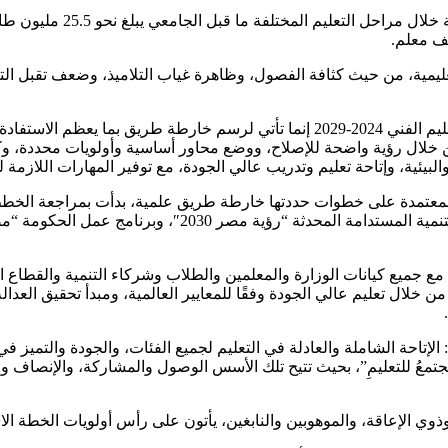
عليمية، من حيث كثافة الفصول، وظاهرة غياب التلاميذ، وضعف تقبل التغ
وأكد الوزير في هذا الصدد، أن الخطة الاستراتيجية لتطوير التعليم والتعليم الفني 2024-
لال رؤية واضحة للإصلاح، ووضع محاور أساسية وأولويات محددة، وكذا م
 والبيئية، وإتاحة تعليم وتدريب عالي الجودة، مع توفير المهارات اللازم
لمعتمدة على خطوات حددتها خارطة طريق علمية، بدأت بمراجعة الخطط ا
مع جميع كيانات الوزارة والمعلمين والطلاب وشركاء التنمية والقطاع 
من خلال تعليم عالي الجودة وفقًا للمعايير العالمية، ومبدأ تحقيق العدال
لال عرضه إلى أن الاستراتيجية تتضمن 3 محاور هي: الإتاحة الشاملة والعادلة في التعليم لجميع الفئا
مجتمعُ للتعليمِ”، بحيث تتيح تلك الأسس الوصول والمشاركة، والإنصاف وا
، وذوي الإعاقة، والموهوبين والنابغين، يأتون على رأس أولويات الخطة ال