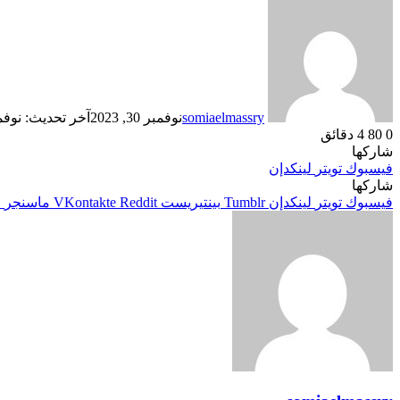
somiaelmassry
نوفمبر 30, 2023
آخر تحديث: نوفمبر 30, 
0
80
4 دقائق
شاركها
فيسبوك
تويتر
لينكدإن
شاركها
فيسبوك
تويتر
لينكدإن
بينتيريست
ماسنجر
م