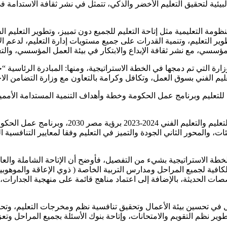
 البيئية لتحقيق التعليم الأخضر والذكي، تتمثل في نشر ثقافة الاستدامة 
مة التعليمية مثل إتاحة التعليم للجميع دون تمييز، وتطوير التعليم الف
طوير التعليم، وتنمية القدرات على جميع مستويات إدارة التعليم، لدعم 
لمؤسسي، مع نشر ثقافة الإبداع والابتكار في بيئة العمل المؤسسي، والتع
ارة التي تم دمجها في الخطة الاستراتيجية، ومنها: المبادرة الرئاسية
وتناول الوزير الجانب المتعلق بربط مصفوفة سياس
ئات، والمحور الثاني الجودة والتميز في التعليم وفقا لمعايير التنافسية 
لخطة الاستراتيجية بشيء من التفصيل، فأوضح أن الإتاحة الشاملة والعا
كافية لجميع المراحل ومدارس التربية الخاصة ( ذوي الإعاقة والموهوب
ات الحديثة، بالإضافة إلى اعتماد مناهج قائمة على منهجية الجدارات، 
ثل في تحسين بيئة الأعمال وتحقيق تنافسية نظم ومخرجات التعليم، وتح
وير نظم التقويم والامتحانات، وإتاحة بنوك الأسئلة بجميع المراحل وتع