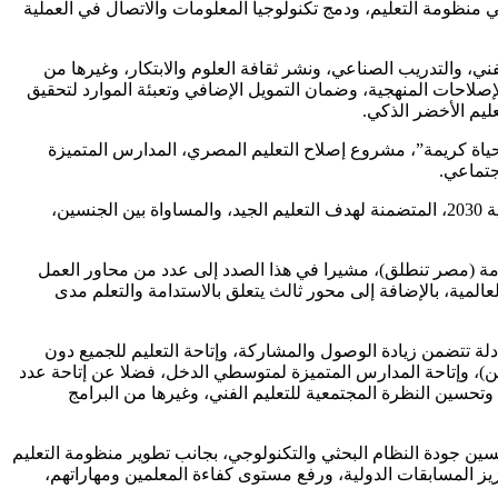
في منظومة التعليم، ودمج تكنولوجيا المعلومات والاتصال في العملية
ني، والتدريب الصناعي، ونشر ثقافة العلوم والابتكار، وغيرها من
الإصلاحات المنهجية، وضمان التمويل الإضافي وتعبئة الموارد لتحقيق
ليم الأخضر الذكي.
 “حياة كريمة”، مشروع إصلاح التعليم المصري، المدارس المتميزة
وأشار الوزير إلى آليات الربط بين محاور وأولويات الخطة الاستراتيجية للتعليم وبرنامج عمل الحكومة وخطة وأهداف التنمية المستدامة الأممية 2030، المتضمنة لهدف التعليم الجيد، والمساواة بين الجنسين،
ات خطة التربية والتعليم والتعليم الفني 2024-2023 برؤية مصر 2030، وبرنامج عمل الحكومة (مصر تنطلق)، مشيرا في هذا الصدد إلى عدد من محاور العمل
العالمية، بالإضافة إلى محور ثالث يتعلق بالاستدامة والتعلم مدى
دلة تتضمن زيادة الوصول والمشاركة، وإتاحة التعليم للجميع دون
ين)، وإتاحة المدارس المتميزة لمتوسطي الدخل، فضلا عن إتاحة عدد
وتحسين النظرة المجتمعية للتعليم الفني، وغيرها من البرامج
سين جودة النظام البحثي والتكنولوجي، بجانب تطوير منظومة التعليم
زيز المسابقات الدولية، ورفع مستوى كفاءة المعلمين ومهاراتهم،