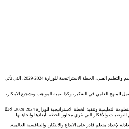
خلال اجتماع مجلس الوزراء اليوم، برئاسة الدكتور مصطفى مدبولي، رئيس مجلس الوزراء، استعرض الدكتور رضا حجازي، وزير التربية والتعليم والتعليم الفني، الخطة الاستراتيجية للوزارة 2024-2029، التي تأتي
 المنهج العلمي في التفكير، وكذا تنمية المواهب وتشجيع الابتكار،
كما أوضح وزير التربية والتعليم أن انضمام مصر للشراكة العالمية للتعليم GPE، جاء كخطوة داعمة لجهود الوزارة في تحقيق أهداف تطوير المنظومة التعليمية وتنفيذ الخطة الاستراتيجية للوزارة 2024-2029، لافتًا
وصيات والأفكار التي تثري محاور الخطة بأبعادها واتجاهاتها.
 لإعداد متعلم قادر على الابداع والابتكار، والتنافسية العالمية.