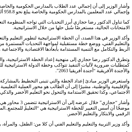
وإجمالي عدد المعلمين بالمدارس الحكومية والخاصة يبلغ نحو 958.8 ألف معلم.
كما تناول الدكتور رضا حجازي أبرز التحديات التي تواجه المنظومة الت
الامتحانات الحالية، مستعرضًا سُبل حلها من خلال الاستراتيجية.
والتعليم الفني، ووضع خطة مستقبلية لمواجهة التحديات المستمرة من خ
الربط والتكامل مع التنمية المستدامة بأبعادها الاقتصادية والاجتماعية
وتطرق الدكتور رضا حجازي إلى منهجية إعداد الخطة الاستراتيجية، وا
والأجندة الأفريقية “أجندة أفريقيا 2063”.
واستعرض الوزير مبادئ إعداد الخطة والتي تتبنى التخطيط بالمشاركة 
والإقليمية والوطنية، مشيرًا إلى أن الطالب هو محور العملية التعليمية 
الاجتماعي، وكذا تحقيق الاستدامة والتحول نحو التعليم الأخضر والذكي.
وأشار “حجازي” خ
موضحًا أن أسس التغيير للخطة الاستراتيجية هي “التعليمُ للمجتمعِ..ال
الرقمي والابتكار والتعليم الأخضر.
وأكد وزير التربية والتعليم والتعليم الفني أن كلا من: الطفل، والمرأة