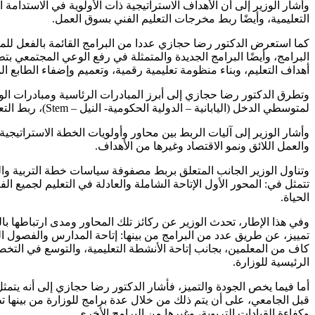
وأشار الوزير إلى أن الأهداف الاستراتيجية ذات الأولوية في الاستدامة
التعليمية، وأيضًا ربط مخرجات التعليم الفني بسوق العمل.
كما استعرض الدكتور رضا حجازي عددا من البرامج القائمة بالفعل للمنظو
البرامج، وأيضًا البرامج الجديدة والمتمثلة في رفع الوعي المجتمعي بت
أهداف التعليم، وبناء منظومة تعليمية رقمية، وتعميم وإضفاء الطابع ا
وتطرق الدكتور رضا حجازي إلى أبرز المبادرات الرئاسية ومبادرات الوز
لمتوسطي الدخل (اليابانية – الدولية الحكومية- النيل – Stem)، ربط التعليم الفني بسوق العمل، وتكافل وكرامة بالتعاون مع وزارة التضامن الاجتماعي.
والعمل اللائق ونمو الاقتصاد وغيرها من الأهداف.
تتمثل في: المحور الأول الإتاحة الشاملة والعادلة في التعليم لجميع الف
الحياة.
وفي هذا الإطار، تحدث الوزير عن ركائز تلك المحاور ومدى ارتباطها با
تمييز، عن طريق عدد من البرامج من بينها: إتاحة المدارس والفصول ال
كاف من المعلمين، بجانب إتاحة الأنشطة التعليمية، والتوسع في التخصص
الرئيسية للوزارة.
أما فيما يخص الجودة والتميز، فأشار الدكتور رضا حجازي إلى أنه يتم
قبل الجامعي، على أن يتم ذلك من خلال عدة برامج للوزارة من بينها تط
وكفاءة القيادات التربوية، وغيرها من البرامج الأخرى.