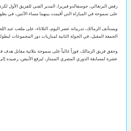
رفض البرتغالي، جوسفالدو فيريرا، المدير الفني للفريق الأول لكرة ال
على سموحة في المباراة التي أقيمت بينهما مساء الأثنين، في بطول
ويستأنف الزمالك، تدريباته عصر اليوم، الثلاثاء، على ملعب عبد اللط
الجمعة المقبل، في الجولة الثانية لمباريات دور المجموعات لبطولة
وحقق فريق الزمالك، فوزاً غالياً على سموحة بثلاثية مقابل هدف في 
عشرة لمسابقة الدوري المصري الممتاز، ليرفع الأبيض، رصيده إلى 32 نقطة