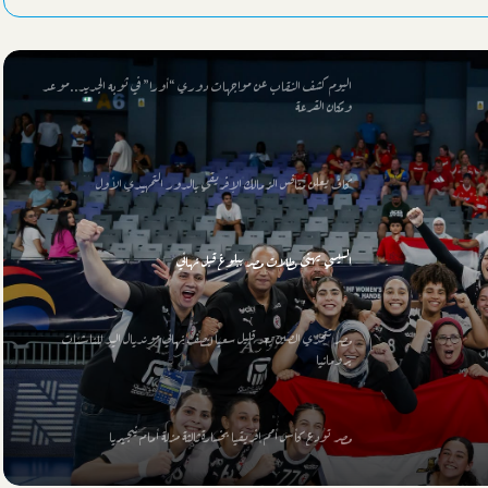
الشريف تستقبل مسئولي الأوليمبي لدعم النادي في أزمته
اليوم كشف النقاب عن مواجهات دوري “أورا” في ثوبه الجديد..موعد
ومكان القرعة
كاف يعلن منافس الزمالك الإفريقي بالدور التمهيدي الأول
السيسي يهنئ بطلات مصر ببلوغ قبل نهائي
مصر تتحدي الصين بعد قليل سعياً لنصف نهائي مونديال اليد للناشئات
برومانيا
مصر تودع كأس أمم إفريقيا بخسارة ثالثة مزلة أمام نيجيريا