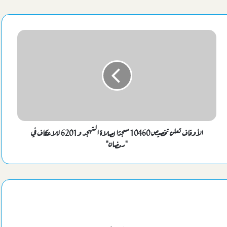
الشريف تستقبل مسئولي الأوليمبي لدعم النادي في أزمته
اليوم كشف النقاب عن مواجهات دوري “أورا” في ثوبه الجديد..موعد
ومكان القرعة
كاف يعلن منافس الزمالك الإفريقي بالدور التمهيدي الأول
السيسي يهنئ بطلات مصر ببلوغ قبل نهائي
الأوقاف تعلن تخصيص 10460 مسجدًا لصلاة التهجد و6201 للاعتكاف في
"رمضان"
مصر تتحدي الصين بعد قليل سعياً لنصف نهائي مونديال اليد للناشئات
برومانيا
مصر تودع كأس أمم إفريقيا بخسارة ثالثة مزلة أمام نيجيريا