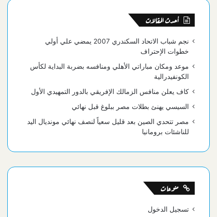
أحدث المقالات
نجم شباب الاتحاد السكندري 2007 يمضي علي أولي
خطوات الإحتراف
موعد ومكان مباراتي الأهلي ومنافسه بضربة البداية لكأس
الكونفيدرالية
كاف يعلن منافس الزمالك الإفريقي بالدور التمهيدي الأول
السيسي يهنئ بطلات مصر ببلوغ قبل نهائي
مصر تتحدي الصين بعد قليل سعياً لنصف نهائي مونديال اليد
للناشئات برومانيا
منوعات
تسجيل الدخول