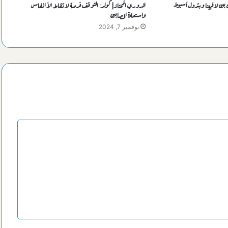
ن بين لافيينا وبترول أسيوط
الدوري الممتاز| كولر: التوقف فرصة لاتقاط الأانفاس
واستعادة المصابين
الشريف تستقبل مسئولي الأوليمبي لدعم النادي في أزمته
نوفمبر 7, 2024