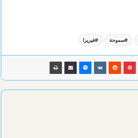
سموحة
فيريرا
بينتيريست
ماسنجر
مشاركة عبر البريد
طباعة
السيسي يهنئ بطلات مصر ببلوغ قبل نهائي
مصر تتحدي الصين بعد قليل سعياً لنصف نهائي مونديال اليد للناشئات
برومانيا
مصر تودع كأس أمم إفريقيا بخسارة ثالثة مزلة أمام نيجيريا