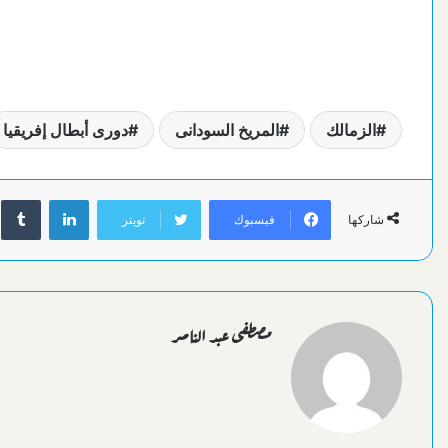
الزمالك
المريخ السودانى
دورى أبطال إفريقيا
لينكدإن
فيسبوك
تويتر
شاركها
مصطفى عبد الناصر