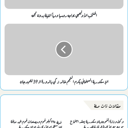
المنتخب الأوليمبي يواجه روسيا ودياً الليلة بدون نجمه
الإسكندرية السينمائي يكرم النجم خالد زكي بالدورة الـ 39 للمهرجان
مقالات ذات صلة
وكيل وزارة التموين بالاسكندرية يعقد اجتماع
ضبط ٢٣٥كيلو لحوم ومصنعات لحوم غير صالحة
موسع مع الأجهزة الرقابية للمديرية
للاستخدام الآدمى شرق الإسكندرية