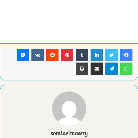
لينكدإن
بينتيريست
ماسنجر
واتساب
تيلقرام
مشاركة عبر البريد
طباعة
somiaelmassry