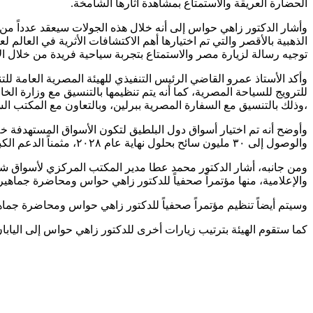
الحضارة العريقة والاستمتاع بمشاهدة آثارها الشامخة.
وأشار الدكتور زاهي حواس إلى أنه خلال هذه الجولات سيعقد عدداً من
توجيه رسالة لزيارة مصر والاستمتاع بتجربة سياحية فريدة من خلال الا
وأكد الأستاذ عمرو القاضي الرئيس التنفيذي للهيئة المصرية العامة لل
،وذلك بالتنسيق مع السفارة المصرية ببرلين، وبالتعاون مع المكتب ا
وأوضح أنه تم اختيار أسواق دول البلطيق لتكون الأسواق المستهدفة خل
والوصول إلى ٣٠ مليون سائح بحلول نهاية عام ٢٠٢٨، مثمناً الدعم الكبير الذي قدمه السادة سفراء مصر بدول كل من فنلندا، والسويد، والدنمارك لإنجاح هذه الجولات.
ومن جانبه، أشار الدكتور محمد عطا مدير المكتب المركزي لأسواق شمال
والإعلامية، منها مؤتمراً صحفياً للدكتور زاهي حواس ومحاضرة جماهي
وسيتم أيضاً تنظيم مؤتمراً صحفياً للدكتور زاهي حواس ومحاضرة جماه
كما ستقوم الهيئة بترتيب زيارات أخرى للدكتور زاهي حواس إلى اليابان