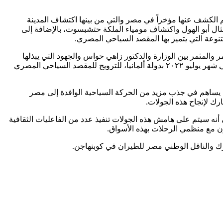
 الكشف عنها مؤخراً في مصر والتي من بينها اكتشاف المدينة
 بمنطقة آثار سقارة وأسرار هرم خوفو وتمثال أبو الهول واكتشاف مومياء الملكة حتشبسوت، بالإضافة إلى
تنوعة التي يتميز بها المقصد السياحي المصري.
 والمثمر بين الوزارة والدكتور زاهي حواس والجهود التي يبذلها
للترويج للسياحة المصرية، كما أنه يتم تنظيمها بالتنسيق مع وزارة الخارجية، مشيرًا إلى قيام الهيئة بتنظيم محاضرتين للدكتور زاهي حواس في شهر يوليو ٢٠٢٢ بدولة ألمانيا، للترويج للمقصد السياحي المصري
ما يساهم في جذب مزيد من الحركة السياحية الوافدة إلى مصر
أنه سيتم على هامش هذه الجولات تنفيذ عدد من الفاعليات الثقافية
ون مع منظمي الرحلات بهذه الأسواق.
رك والناقل الوطني مصر للطيران في كوبنهاجن.