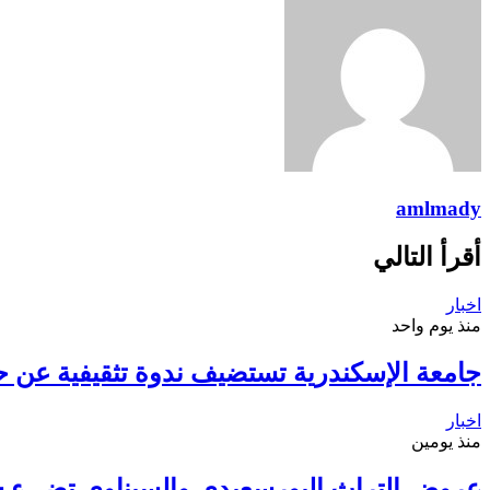
amlmady
أقرأ التالي
اخبار
منذ يوم واحد
جامعة الإسكندرية تستضيف ندوة تثقيفية عن ح
اخبار
منذ يومين
عروض التراث البورسعيدي والسيناوي تضيء 