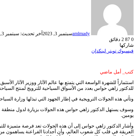
amlmady
سبتمبر 3, 2023
آخر تحديث: سبتمبر 3, 2023
0
87
2 دقائق
شاركها
فيسبوك
تويتر
لينكدإن
كتب_ أمل ماضي
استثماراً للشهرة الواسعة التي يتمتع بها عالم الآثار ووزير الآثار ال
للدكتور زاهي حواس بعدد من الأسواق السياحية للترويج لمنتج السياحة
وتأتي هذه الجولات الترويجية في إطار الجهود التي تبذلها وزارة السيا
يومين.
وأشار الدكتور زاهي حواس إلى أن هذه الجولات تعد فرصة متميزة للترو
العريقة في قلب كل شعوب العالم، وأن أجدادنا الفراعنة يساهمون من