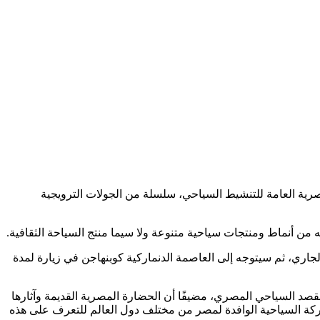
 المصرية العامة للتنشيط السياحي، سلسلة من الجولات الترويجية
به من أنماط ومنتجات سياحية متنوعة ولا سيما منتج السياحة الثقافية.
حواس هذه الجولات بزيارة لدول منطقة البلطيق ( استونيا- لاتفيا- ليتوانيا) خلال الفترة من ١٠ وحتى ١٣ سبتمبر الجاري، ثم سيتوجه إلى العاصمة الدنماركية كوبنهاجن في زيارة لمدة
مقصد السياحي المصري، مضيفًا أن الحضارة المصرية القديمة وآثارها
حركة السياحية الوافدة لمصر من مختلف دول العالم للتعرف على هذه