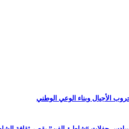
روب الأجيال وبناء الوعي الوطني
سادس حفلات “شاطئ الفن” بقصر ثقافة الشا