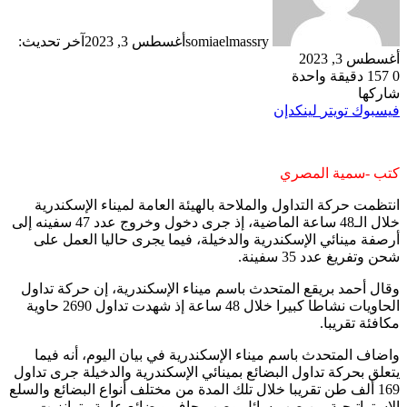
somiaelmassry
أغسطس 3, 2023
آخر تحديث:
أغسطس 3, 2023
0
157
دقيقة واحدة
شاركها
فيسبوك
تويتر
لينكدإن
كتب -سمية المصري
انتظمت حركة التداول والملاحة بالهيئة العامة لميناء الإسكندرية
خلال الـ48 ساعة الماضية، إذ جرى دخول وخروج عدد 47 سفينه إلى
أرصفة مينائي الإسكندرية والدخيلة، فيما يجرى حاليا العمل على
شحن وتفريغ عدد 35 سفينة.
وقال أحمد بريقع المتحدث باسم ميناء الإسكندرية، إن حركة تداول
الحاويات نشاطا كبيرا خلال 48 ساعة إذ شهدت تداول 2690 حاوية
مكافئة تقريبا.
واضاف المتحدث باسم ميناء الإسكندرية في بيان اليوم، أنه فيما
يتعلق بحركة تداول البضائع ب
مينائي الإسكندرية والدخيلة
جرى تداول
169 ألف طن تقريبا خلال تلك المدة من مختلف أنواع البضائع والسلع
الاستراتيجية من صب سائل وصب جاف وبضائع عامة وترانزيت.