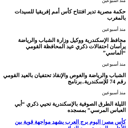
منذ أسبوعين
حكمة مصرية تدير افتتاح كأس أمم إفريقيا للسيدات
بالمغرب
منذ أسبوعين
محافظ الإسكندرية ووكيل وزارة الشباب والرياضة
يرأسان احتفالات ذكري عيد المحافظة القومي
“الماسي”
منذ أسبوعين
الشباب والرياضة والغوص والإنقاذ تحتفيان بالعيد القومي
رقم 74 للإسكندرية..برنامج
منذ أسبوعين
الليلة الطرق الصوفية بالإسكندرية تحيي ذكري “أبي
العباس المرسي” بمسجده
كأس مصر| اليوم برج العرب يشهد مواجهة قوية بين