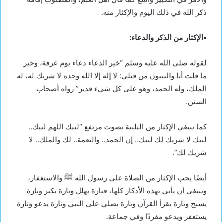
ذكر الله في ذلك اليوم والإكثار منه.
•الإكثار من الذكر والدعاء:
لقوله صلى الله عليه وسلم “خير الدعاء دعاء يوم عرفة، وخير
ما قلت أنا والنبيون من قبلي: لا إله إلا الله وحده لا شريك له، له
الملك، وله الحمد، وهو على كل شيء قدير” رواه أصحاب
السنن.
كما ينبغي الإكثار من التلبية بصوت مرتفع “لبيك اللهم لبيك..
لبيك لا شريك لك لبيك.. إن الحمد.. والنعمة.. لك والملك.. لا
شريك لك”.
أيضًا يجب الإكثار من الصلاة على رسول الله ﷺ والاستغفار،
وينبغي أن يأتي بهذه الأذكار كلها، فتارة يهلل وتارة يكبر وتارة
يسبح وتارة يقرأ القرآن وتارة يصلي على النبي وتارة يدعو وتارة
يستغفر ويدعو مفردًا وفي جماعة.