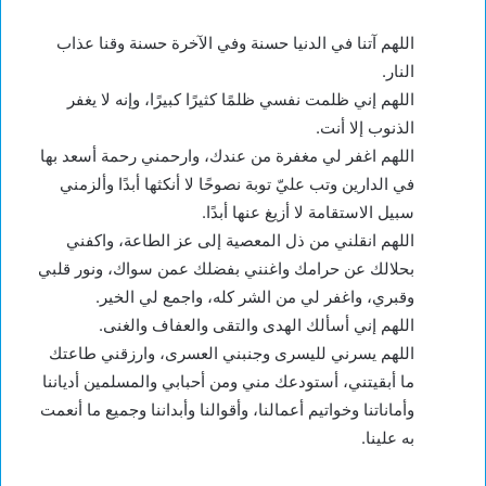
اللهم آتنا في الدنيا حسنة وفي الآخرة حسنة وقنا عذاب
النار.
اللهم إني ظلمت نفسي ظلمًا كثيرًا كبيرًا، وإنه لا يغفر
الذنوب إلا أنت.
اللهم اغفر لي مغفرة من عندك، وارحمني رحمة أسعد بها
في الدارين وتب عليّ توبة نصوحًا لا أنكثها أبدًا وألزمني
سبيل الاستقامة لا أزيغ عنها أبدًا.
اللهم انقلني من ذل المعصية إلى عز الطاعة، واكفني
بحلالك عن حرامك واغنني بفضلك عمن سواك، ونور قلبي
وقبري، واغفر لي من الشر كله، واجمع لي الخير.
اللهم إني أسألك الهدى والتقى والعفاف والغنى.
اللهم يسرني لليسرى وجنبني العسرى، وارزقني طاعتك
ما أبقيتني، أستودعك مني ومن أحبابي والمسلمين أدياننا
وأماناتنا وخواتيم أعمالنا، وأقوالنا وأبداننا وجميع ما أنعمت
به علينا.