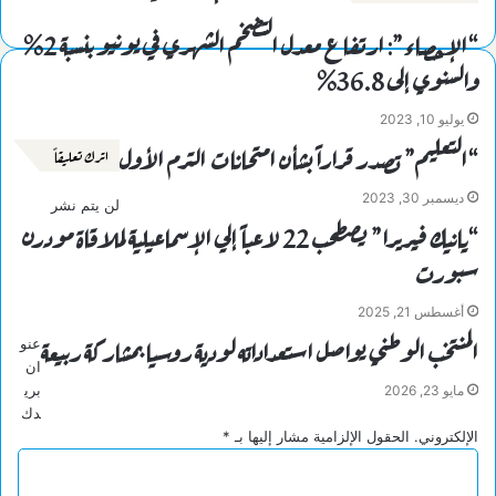
“الإحصاء”: ارتفاع معدل التضخم الشهري في يونيو بنسبة 2%
والسنوي إلى 36.8%
يوليو 10, 2023
“التعليم” تصدر قراراً بشأن امتحانات الترم الأول
اترك تعليقاً
ديسمبر 30, 2023
لن يتم نشر
“يانيك فيريرا” يصطحب 22 لاعباً إلي الإسماعيلية لملاقاة مودرن
سبورت
أغسطس 21, 2025
المنتخب الوطني يواصل استعداداته لودية روسيا بمشاركة ربيعة
عنو
ان
بري
مايو 23, 2026
دك
الإلكتروني.
الحقول الإلزامية مشار إليها بـ
*
ا
ل