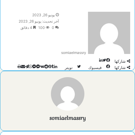
يونيو 26, 2023
آخر تحديث: يونيو 26, 2023
0
100
4 دقائق
somiaelmassry
تويتر
لينكدإن
فيسبوك
شاركها
طباعة
تيلقرام
لينكدإن
ماسنجر
ماسنجر
واتساب
مشاركة
بينتيريست
شاركها
فيسبوك
تويتر
عبر
البريد
somiaelmassry