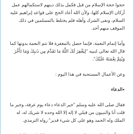
حجوا حجة الإسلام من قبل فكمل بذلك دينهم لاستكمالهم عمل
أركان الإسلام كلها، ولأن الله أعاد الحج على قواعد إبراهيم عليه
السلام، ونفى الشرك وأهله فلم يختلط بالمسلمين في ذلك
الموقف منهم أحد.
وأما إتمام النعمة، فإنما حصل بالمغفرة فلا تتم النعمة بدونها كما
قال الله تعالى لنبيه “لِيَغْفِرَ لَكَ اللَّهُ مَا تَقَدَّمَ مِن ذَنبِكَ وَمَا تَأَخَّرَ
وَيُتِمَّ نِعْمَتَهُ عَلَيْكَ”.
وعن الأعمال المستحبة في هذا اليوم :
•
الدعاء
فقال صلى الله عليه وسلم “خير الدعاء دعاء يوم عرفة، وخير ما
قلت أنا والنبيون من قبلي لا إله إلا الله وحده لا شريك له، له
الملك وله الحمد وهو على كل شيء قدير” رواه الترمذي.