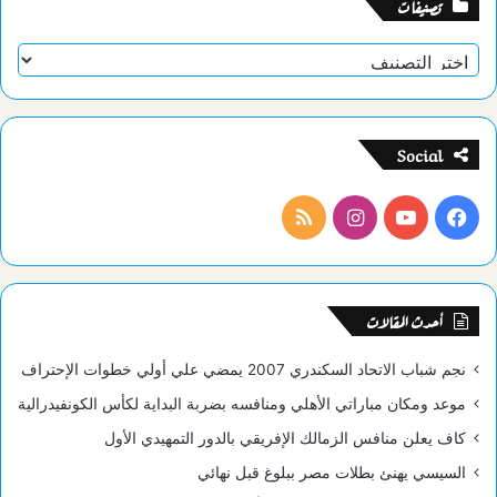
تصنيفات
تصنيفات
Social
فيسبوك
يوتيوب
انستقرام
ملخص
الموقع
RSS
أحدث المقالات
نجم شباب الاتحاد السكندري 2007 يمضي علي أولي خطوات الإحتراف
موعد ومكان مباراتي الأهلي ومنافسه بضربة البداية لكأس الكونفيدرالية
كاف يعلن منافس الزمالك الإفريقي بالدور التمهيدي الأول
السيسي يهنئ بطلات مصر ببلوغ قبل نهائي