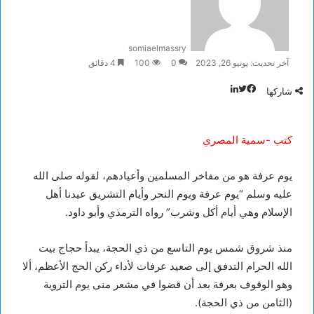
somiaelmassry
آخر تحديث: يونيو 26, 2023
0
100
4 دقائق
تويتر
لينكدإن
فيسبوك
شاركها
كتب -سمية المصري
يوم عرفة هو من مفاخر المسلمين وأعيادهم، لقوله صلى الله
عليه وسلم “يوم عرفة ويوم النحر وأيام التشريق عيدنا أهل
الإسلام وهي أيام أكل وشرب” رواه الترمذي وأبو داود.
منذ شروق شمس يوم التاسع من ذي الحجة، يبدأ حجاج بيت
الله الحرام التدفق إلى صعيد عرفات لأداء ركن الحج الأعظم، ألا
وهو الوقوف بعرفة بعد أن قضوا في مشعر منى يوم التروية
(الثامن من ذي الحجة).