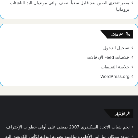
مصر تتحدي الصين بعد قليل سعياً لنصف نهائي مونديال اليد للناشئات
برومانيا
منوعات
تسجيل الدخول
خلاصات Feed الإدخالات
خلاصة التعليقات
WordPress.org
اخر الأخبار
نجم شباب الاتحاد السكندري 2007 يمضي علي أولي خطوات الإحتراف
موعد ومكان مباراتي الأهلي ومنافسه بضربة البداية لكأس الكونفيدرالية