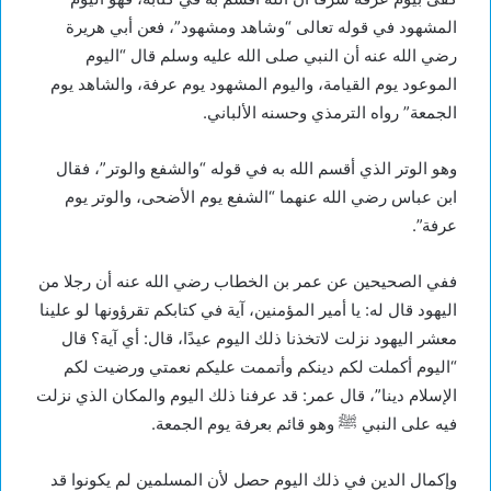
المشهود في قوله تعالى “وشاهد ومشهود”، فعن أبي هريرة
رضي الله عنه أن النبي صلى الله عليه وسلم قال “اليوم
الموعود يوم القيامة، واليوم المشهود يوم عرفة، والشاهد يوم
الجمعة” رواه الترمذي وحسنه الألباني.
وهو الوتر الذي أقسم الله به في قوله “والشفع والوتر”، فقال
ابن عباس رضي الله عنهما “الشفع يوم الأضحى، والوتر يوم
عرفة”.
ففي الصحيحين عن عمر بن الخطاب رضي الله عنه أن رجلا من
اليهود قال له: يا أمير المؤمنين، آية في كتابكم تقرؤونها لو علينا
معشر اليهود نزلت لاتخذنا ذلك اليوم عيدًا، قال: أي آية؟ قال
“اليوم أكملت لكم دينكم وأتممت عليكم نعمتي ورضيت لكم
الإسلام دينا”، قال عمر: قد عرفنا ذلك اليوم والمكان الذي نزلت
فيه على النبي ﷺ وهو قائم بعرفة يوم الجمعة.
وإكمال الدين في ذلك اليوم حصل لأن المسلمين لم يكونوا قد