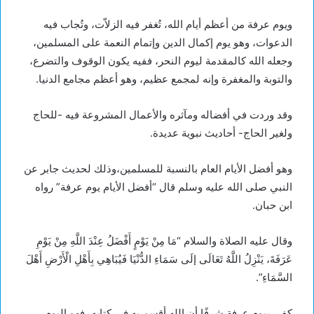
ويوم عرفة من أعظم أيام الله، تُغفر فيه الزلاّت، وتُجاب فيه
الدعوات، وهو يوم إكمال الدين وإتمام النعمة على المسلمين،
وجعله الله كالمقدمة ليوم النحر، ففيه يكون الوقوف والتضرع،
والتوبة والمغفرة وإنه لمجمع عظيم، وهو أعظم مجامع الدنيا.
وقد وردت في أفضاله ومآثره والأعمال المشروعة فيه -للحاج
ولغير الحاج- أحاديث نبوية عديدة.
وهو أفضل الأيام العام بالنسبة للمسلمين،وذلك لحديث جابر عن
النبي صلى الله عليه وسلم قال “أفضل الأيام يوم عرفة” رواه
ابن حبان.
وقال عليه الصلاة والسلام “مَا مِنْ يَوْمٍ أَفْضَلُ عِنْدَ اللَّهِ مِنْ يَوْمِ
عَرَفَةَ، يَنْزِلُ اللَّهُ تَعَالَى إلَى سَمَاءِ الدُّنْيَا فَيُبَاهِي بِأَهْلِ الْأَرْضِ أَهْلَ
السَّمَاءِ”.
كفى بيوم عرفة شرفًا أن الله أقسم به في كتابه، فهو اليوم