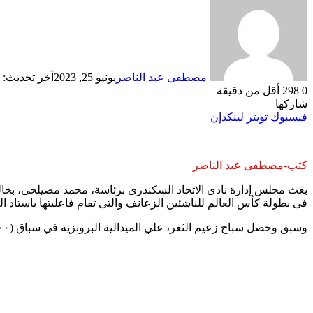
مصطفى عبد الناصر
يونيو 25, 2023
آخر تحديث: يونيو 5
0
298
أقل من دقيقة
شاركها
فيسبوك
تويتر
لينكدإن
كتب-مصطفى عبد الناصر
فى بطولة كأس العالم للناشئين الزعانف والتى تقام فاعليتها باستاد ال
وسبق وحصل سباح زعيم الثغر، علي الميدالية البرونزية في سباق (٢٠٠ م) مونو والميدالية الذهبية في سباق التتابع (4×200 م).