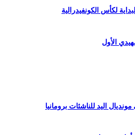
داية لكأس الكونفيدرالية
هيدي الأول
ونديال اليد للناشئات برومانيا