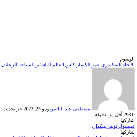
الوسوم
الاتحاد السكندرى
عمر الكسار
كأس العالم للناشئين لسباحة الزعانف
مصطفى عبد الناصر
يونيو 25, 2023
آخر تحديث: يونيو 5
0
298
أقل من دقيقة
شاركها
فيسبوك
تويتر
لينكدإن
شاركها