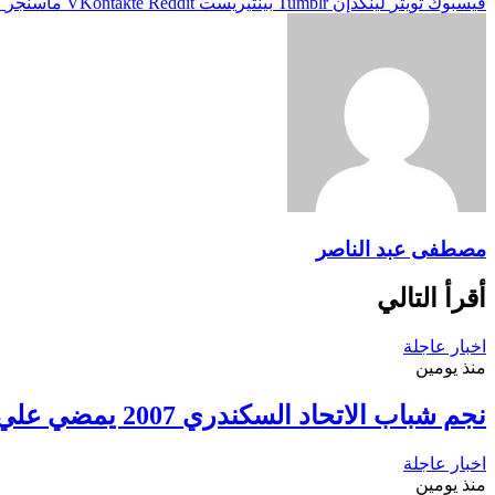
فيسبوك
تويتر
لينكدإن
بينتيريست
ماسنجر
م
مصطفى عبد الناصر
أقرأ التالي
اخبار عاجلة
منذ يومين
نجم شباب الاتحاد السكندري 2007 يمضي علي أولي خطوات الإحتراف
اخبار عاجلة
منذ يومين