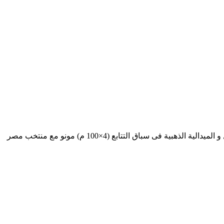
بعث مجلس إدارة نادى الاتحاد السكندرى برئاسة، محمد مصيلحى، بخالص التهانى القلبية منه لسباح النادى، عمر الكسار؛ لفوزه بالمركز الاول و الميدالية الذهبية فى سباق التتابع (4×100 م) مونو مع منتخب مصر