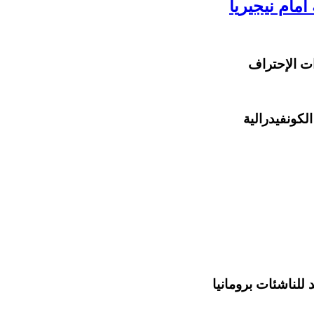
مام نيجيريا
لكونفيدرالية
للناشئات برومانيا