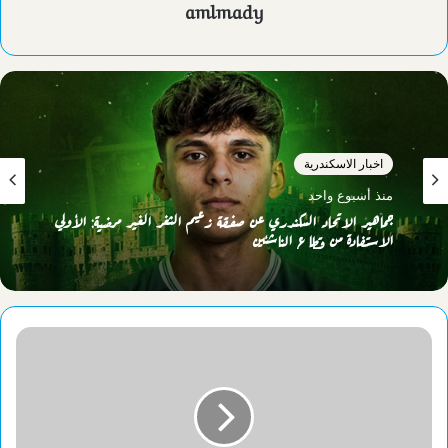
amlmady
اخبار الاسكندرية
منذ أسبوع واحد
جماهير الاتحاد السكندري عن صفقة زعيم الثغر الغير مرضية: الأولي
الاستفادة من قطاع الناشئين