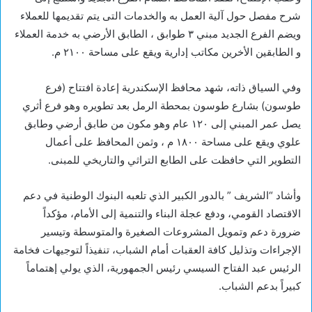
شرح مفصل حول آلية العمل به والخدمات التى يتم تقديمها للعملاء
ويضم الفرع الجديد مبني ٣ طوابق ، الطابق الأرضي به خدمة العملاء
و الطابقين الأخرين مكاتب إدارية ويقع على مساحة ٢١٠٠ م.
وفي السياق ذاته، شهد محافظ الإسكندرية إعادة افتتاح (فرع
طوسون) بشارع طوسون بمحطة الرمل بعد تطويره وهو فرع أثري
يصل عمر المبني إلى ١٢٠ عام وهو مكون من طابق أرضي وطابق
علوي ويقع على مساحة ١٨٠٠ م ، وثمن المحافظ على أعمال
التطوير التي حافظت على الطابع التراثي والتاريخي للمبنى.
وأشاد “الشريف ” بالدور الكبير الذي تلعبه البنوك الوطنية في دعم
الاقتصاد القومي، ودفع عجلة البناء والتنمية إلى الأمام، مؤكداً
ضرورة دعم وتمويل المشروعات الصغيرة والمتوسطة وتيسير
الإجراءات وتذليل كافة العقبات أمام الشباب، تنفيذاً لتوجيهات فخامة
الرئيس عبد الفتاح السيسي رئيس الجمهورية، الذي يولي إهتماماً
كبيراً بدعم الشباب.