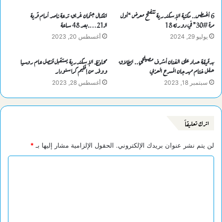
6 أغسطس.. مكتبة الإسكندرية تتفتح معرض “أول
انتشال جثمان غريق ترعة ناصر أمام قرية
مرة #30” في دورته 18
الـ21….بعد 48 ساعة
يوليو 29, 2024
أغسطس 20, 2023
بدقيقة حداد على الفنان أشرف مصيلحي.. انطلاق
محافظ الإسكندرية يستقبل قنصل عام روسيا
حفل ختام مهرجان المسرح العربي
ووفد من إقليم كراسنودار
سبتمبر 18, 2023
أغسطس 28, 2023
اترك تعليقاً
لن يتم نشر عنوان بريدك الإلكتروني.
الحقول الإلزامية مشار إليها بـ
*
ا
ل
ت
ع