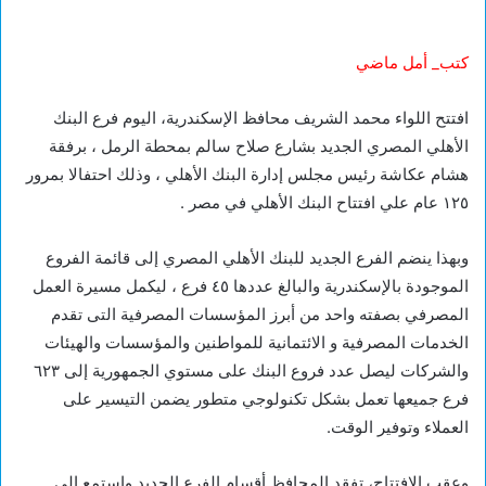
كتب_ أمل ماضي
افتتح اللواء محمد الشريف محافظ الإسكندرية، اليوم فرع البنك
الأهلي المصري الجديد بشارع صلاح سالم بمحطة الرمل ، برفقة
هشام عكاشة رئيس مجلس إدارة البنك الأهلي ، وذلك احتفالا بمرور
١٢٥ عام علي افتتاح البنك الأهلي في مصر .
وبهذا ينضم الفرع الجديد للبنك الأهلي المصري إلى قائمة الفروع
الموجودة بالإسكندرية والبالغ عددها ٤٥ فرع ، ليكمل مسيرة العمل
المصرفي بصفته واحد من أبرز المؤسسات المصرفية التى تقدم
الخدمات المصرفية و الائتمانية للمواطنين والمؤسسات والهيئات
والشركات ليصل عدد فروع البنك على مستوي الجمهورية إلى ٦٢٣
فرع جميعها تعمل بشكل تكنولوجي متطور يضمن التيسير على
العملاء وتوفير الوقت.
وعقب الإفتتاح، تفقد المحافظ أقسام الفرع الجديد واستمع إلى