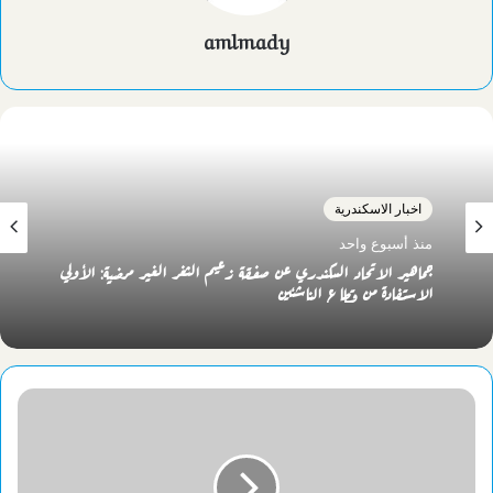
amlmady
اخبار الاسكندرية
منذ أسبوع واحد
جماهير الاتحاد السكندري عن صفقة زعيم الثغر الغير مرضية: الأولي
الاستفادة من قطاع الناشئين