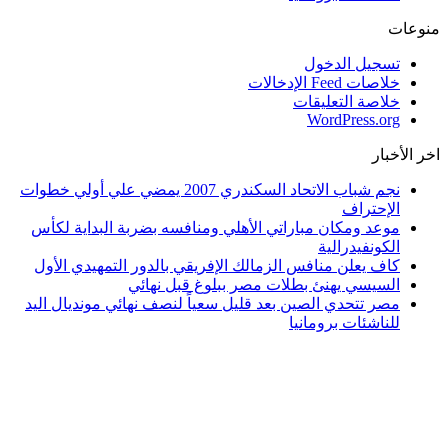
منوعات
تسجيل الدخول
خلاصات Feed الإدخالات
خلاصة التعليقات
WordPress.org
اخر الأخبار
نجم شباب الاتحاد السكندري 2007 يمضي علي أولي خطوات
الإحتراف
موعد ومكان مباراتي الأهلي ومنافسه بضربة البداية لكأس
الكونفيدرالية
كاف يعلن منافس الزمالك الإفريقي بالدور التمهيدي الأول
السيسي يهنئ بطلات مصر ببلوغ قبل نهائي
مصر تتحدي الصين بعد قليل سعياً لنصف نهائي مونديال اليد
للناشئات برومانيا