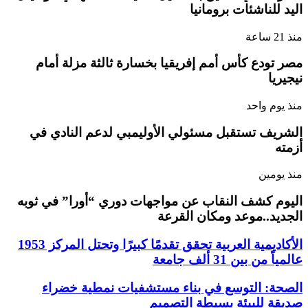
اليد للناشئات برومانيا
منذ 21 ساعة
مصر تودع كأس أمم إفريقيا بخسارة ثالثة مزلة أمام
نيجيريا
منذ يوم واحد
الشريف تستقبل مسئولي الأوليمبي لدعم النادي في
أزمته
منذ يومين
اليوم كشف النقاب عن مواجهات دوري “أورا” في ثوبه
الجديد..موعد ومكان القرعة
الأكاديمية العربية تحقق تقدمًا كبيرًا وتحتل المركز 1953
عالمياً من بين 31 ألف جامعة
الصحة: التوسع في بناء مستشفيات نمطية خضراء
صديقة للبيئة بسيطة التصميم