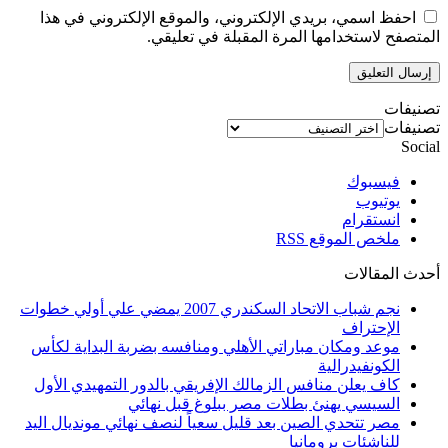
احفظ اسمي، بريدي الإلكتروني، والموقع الإلكتروني في هذا
المتصفح لاستخدامها المرة المقبلة في تعليقي.
تصنيفات
تصنيفات
Social
فيسبوك
يوتيوب
انستقرام
ملخص الموقع RSS
أحدث المقالات
نجم شباب الاتحاد السكندري 2007 يمضي علي أولي خطوات
الإحتراف
موعد ومكان مباراتي الأهلي ومنافسه بضربة البداية لكأس
الكونفيدرالية
كاف يعلن منافس الزمالك الإفريقي بالدور التمهيدي الأول
السيسي يهنئ بطلات مصر ببلوغ قبل نهائي
مصر تتحدي الصين بعد قليل سعياً لنصف نهائي مونديال اليد
للناشئات برومانيا