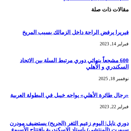
مقالات ذات صلة
فيريرا يرفض الراحة داخل الزمالك بسبب المريخ
فبراير 14, 2023
600 مشجعاً بنهائي دوري مرتبط السلة بين الاتحاد
السكندري و الأهلي
نوفمبر 18, 2025
«رجال طائرة الأهلي» يواجه خيبل في البطولة العربية
فبراير 22, 2023
دوري نايل| اليوم زعيم الثغر (الجريح) يستضيف مودرن
سبورت (المنتشي) باستاد الإسكندرية بافتتاح الأسبوع