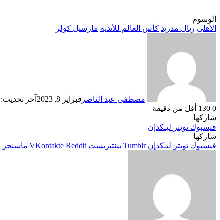
الوسوم
الأهلى
ريال مدريد
كأس العالم للأندية
مارسيل كولر
مصطفى عبد الناصر
فبراير 8, 2023
آخر تحديث: فبراي
0
130
أقل من دقيقة
شاركها
فيسبوك
تويتر
لينكدإن
شاركها
فيسبوك
تويتر
لينكدإن
بينتيريست
ماسنجر
م