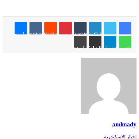
لينكدإن
Tumblr
بينتيريست
Reddit
VKontakte
ماسنجر
واتساب
تيلقرام
مشاركة عبر البريد
طباعة
amlmady
اخبار الاسكندرية