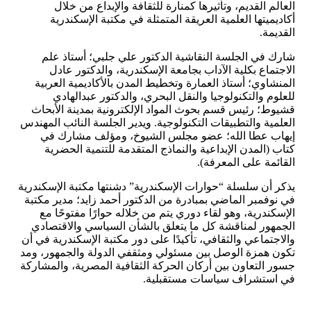
العالم القديم، وتأثيرها كمنارة للثقافة والإبداع من خلال
أكاديميتها العلمية العريقة المتمثلة في مكتبة الإسكندرية
القديمة.
شارك في الجلسة النقاشية الدكتور علي جلبي؛ أستاذ علم
الاجتماع بكلية الآداب بجامعة الإسكندرية، والدكتور عادل
المنشاوي؛ أستاذ العمارة وتخطيط المدن بالأكاديمية العربية
للعلوم والتكنولوجيا والنقل البحري، والدكتور عبدالهادي
قشيوط؛ رئيس قسم بحوث المواد الإلكترونية بمدينة الأبحاث
العلمية والتطبيقات التكنولوجية. ويدير الجلسة النائب المهندس
إيهاب عطا الله؛ عضو مجلس الشيوخ، ومؤلف مشارك في
كتاب (المدن الإبداعية والنماذج المتقدمة للتنمية الحضرية
القائمة على المعرفة).
يذكر أن سلسلة “حوارات الإسكندرية” دشنتها مكتبة الإسكندرية
في نوفمبر الماضي بمبادرة من الدكتور أحمد زايد؛ مدير مكتبة
الإسكندرية، وهو لقاء دوري يتم من خلاله حوارًا مفتوحًا مع
الجمهور لمناقشة كل ما يتعلق بالشأن السياسي والاقتصادي
والاجتماعي والثقافي، تأكيدًا على دور مكتبة الإسكندرية في أن
تكون همزة الوصل بين مسئولي ومثقفي الدولة والجمهور، ومد
جسور التعاون بين أركان الحركة الثقافية المصرية، والمشاركة
في استشراف سياسات مستقبلية.