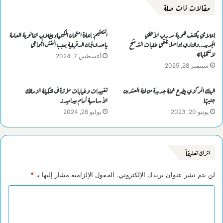
مقالات ذات صلة
إعلامي يكشف هوية مدرب الأهلي
التعليم: إعادة امتحان الكيمياء لطلاب الثانوية العامة
الجديد..والنادي يواصل تلقي طلبات الترشح
بإحدى لجان الدقهلية بسبب الغش الجماعي
لانتخاباته
أغسطس 7, 2024
سبتمبر 28, 2025
البنك المركزي يطرح عملة جديدة من فئة العشرين
تغييرات وغيابات مؤثرة فى تشكيلة الزمالك
جنيهًا
الأساسية أمام بيراميدز
يونيو 20, 2023
يوليو 26, 2024
اترك تعليقاً
لن يتم نشر عنوان بريدك الإلكتروني.
الحقول الإلزامية مشار إليها بـ
*
ا
ل
ت