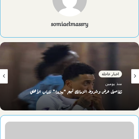
somiaelmassry
اخبار عاجلة
منذ يومين
تفاصيل عرض وشروط الزمالك لبيع “بيزيرا” لشباب الأهلي