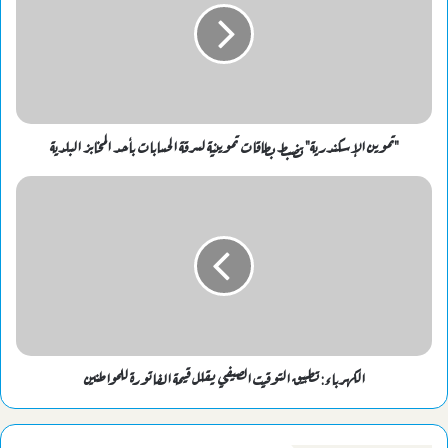
"تموين الإسكندرية" تضبط بطاقات تموينية لسرقة الحسابات بأحد المخابز البلدية
الكهرباء: تطبيق التوقيت الصيفي يقلل قيمة الفاتورة للمواطنين